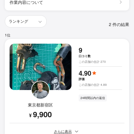
作業内容について
2 件の結果
1位
9
口コミ数
この店舗の合計 270
4.90
評価
この店舗の合計 4.89
24時間以内の返信
東京都新宿区
9,900
¥
さらに表示