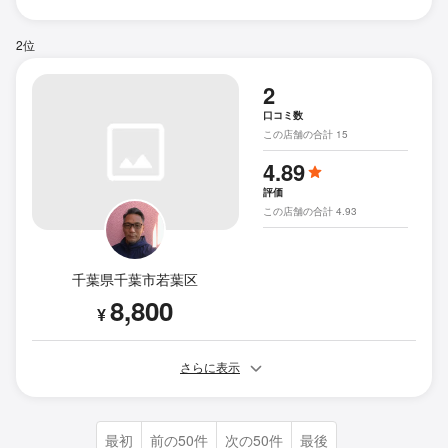
2位
2
口コミ数
この店舗の合計 15
4.89
評価
この店舗の合計 4.93
千葉県千葉市若葉区
8,800
¥
さらに表示
最初
前の50件
次の50件
最後