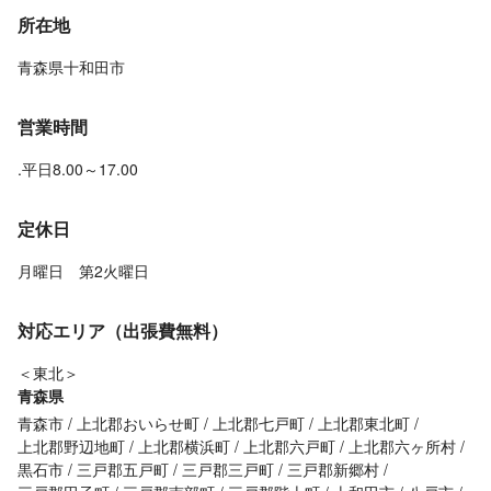
所在地
青森県十和田市
営業時間
.平日8.00～17.00
定休日
月曜日 第2火曜日
対応エリア（出張費無料）
＜東北＞
青森県
青森市
上北郡おいらせ町
上北郡七戸町
上北郡東北町
上北郡野辺地町
上北郡横浜町
上北郡六戸町
上北郡六ヶ所村
黒石市
三戸郡五戸町
三戸郡三戸町
三戸郡新郷村