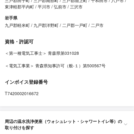
三戸郡田子町
三戸郡南部町
三戸郡階上町
十和田市
八戸市
東津軽郡平内町
平川市
弘前市
三沢市
岩手県
九戸郡軽米町
九戸郡洋野町
二戸郡一戸町
二戸市
資格・許認可
＜第一種電気工事士＞ 青森県第031028
＜電気工事業＞ 青森県知事許可（般-１）第500567号
インボイス登録番号
T7420002016672
周辺の温水洗浄便座（ウォシュレット・シャワートイレ等）の
取り付けを探す