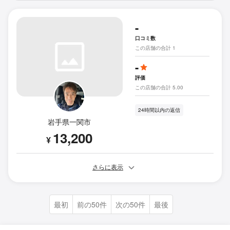
-
口コミ数
この店舗の合計 1
-
評価
この店舗の合計 5.00
24時間以内の返信
岩手県一関市
13,200
¥
さらに表示
最初
前の50件
次の50件
最後