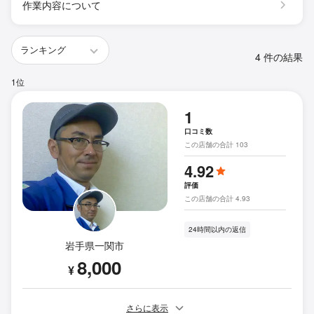
作業内容について
4 件の結果
1位
1
口コミ数
この店舗の合計 103
4.92
評価
この店舗の合計 4.93
24時間以内の返信
岩手県一関市
8,000
¥
さらに表示