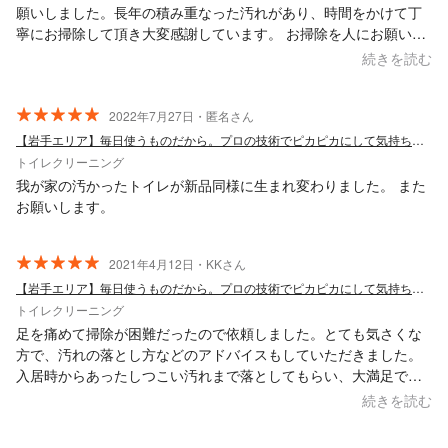
願いしました。長年の積み重なった汚れがあり、時間をかけて丁
寧にお掃除して頂き大変感謝しています。 お掃除を人にお願いす
るのを躊躇っていた両親ですが、サンキューさんのお人柄もあ
続きを読む
り、また何かありましたらお願いしたいと大喜びでした。
2022年7月27日・匿名さん
【岩手エリア】毎日使うものだから。プロの技術でピカピカにして気持ち良く！
トイレクリーニング
我が家の汚かったトイレが新品同様に生まれ変わりました。 また
お願いします。
2021年4月12日・KKさん
【岩手エリア】毎日使うものだから。プロの技術でピカピカにして気持ち良く！
トイレクリーニング
足を痛めて掃除が困難だったので依頼しました。とても気さくな
方で、汚れの落とし方などのアドバイスもしていただきました。
入居時からあったしつこい汚れまで落としてもらい、大満足で
す。
続きを読む