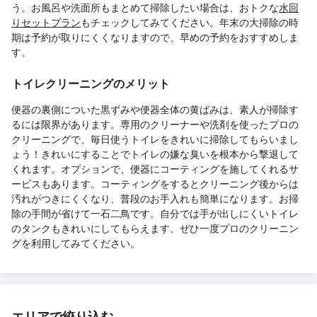
う。お風呂や洗面所もまとめて掃除したい場合は、おトクな
水回
りセットプラン
もチェックしてみてください。年末の大掃除の時
期は予約が取りにくくなりますので、早めの予約をおすすめしま
す。
トイレクリーニングのメリット
便器の裏側についた黒ずみや便器全体の黄ばみは、素人が掃除す
るには限界があります。専用のクリーナーや洗剤を使ったプロの
クリーニングで、毎日使うトイレをきれいに掃除してもらいまし
ょう！きれいにすることでトイレの嫌な臭いを根本から撃退して
くれます。オプションで、便器にコーティングを施してくれるサ
ービスもあります。コーティングをするとクリーニング後からは
汚れがつきにくくなり、普段のお手入れも簡単になります。お掃
除の手間が省けて一石二鳥です。自分では手が出しにくいトイレ
のタンクもきれいにしてもらえます。ぜひ一度プロのクリーニン
グを利用してみてください。
エリアで絞り込む