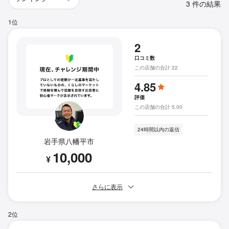
3 件の結果
1位
2
口コミ数
この店舗の合計 22
4.85
評価
この店舗の合計 5.00
24時間以内の返信
岩手県八幡平市
10,000
¥
さらに表示
2位