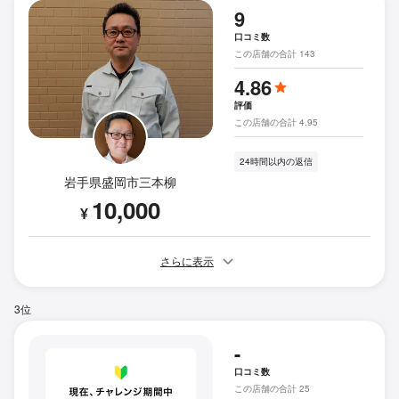
9
口コミ数
この店舗の合計 143
4.86
評価
この店舗の合計 4.95
24時間以内の返信
岩手県盛岡市三本柳
10,000
¥
さらに表示
3位
-
口コミ数
この店舗の合計 25