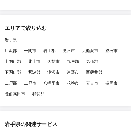
エリアで絞り込む
岩手県
胆沢郡
一関市
岩手郡
奥州市
大船渡市
釜石市
上閉伊郡
北上市
久慈市
九戸郡
気仙郡
下閉伊郡
紫波郡
滝沢市
遠野市
西磐井郡
二戸郡
二戸市
八幡平市
花巻市
宮古市
盛岡市
陸前高田市
和賀郡
岩手県の関連サービス