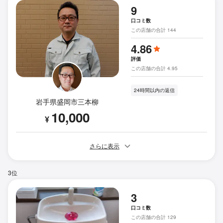
9
口コミ数
この店舗の合計 144
4.86
評価
この店舗の合計 4.95
24時間以内の返信
岩手県盛岡市三本柳
10,000
¥
さらに表示
3位
3
口コミ数
この店舗の合計 129