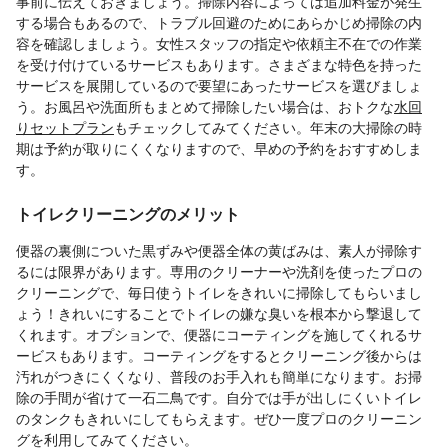
事前に伝えておきましょう。掃除内容によっては追加料金が発生
する場合もあるので、トラブル回避のためにあらかじめ掃除の内
容を確認しましょう。女性スタッフの指定や依頼主不在での作業
を受け付けているサービスもあります。さまざまな特色を持った
サービスを展開しているので要望にあったサービスを選びましょ
う。お風呂や洗面所もまとめて掃除したい場合は、おトクな
水回
りセットプラン
もチェックしてみてください。年末の大掃除の時
期は予約が取りにくくなりますので、早めの予約をおすすめしま
す。
トイレクリーニングのメリット
便器の裏側についた黒ずみや便器全体の黄ばみは、素人が掃除す
るには限界があります。専用のクリーナーや洗剤を使ったプロの
クリーニングで、毎日使うトイレをきれいに掃除してもらいまし
ょう！きれいにすることでトイレの嫌な臭いを根本から撃退して
くれます。オプションで、便器にコーティングを施してくれるサ
ービスもあります。コーティングをするとクリーニング後からは
汚れがつきにくくなり、普段のお手入れも簡単になります。お掃
除の手間が省けて一石二鳥です。自分では手が出しにくいトイレ
のタンクもきれいにしてもらえます。ぜひ一度プロのクリーニン
グを利用してみてください。