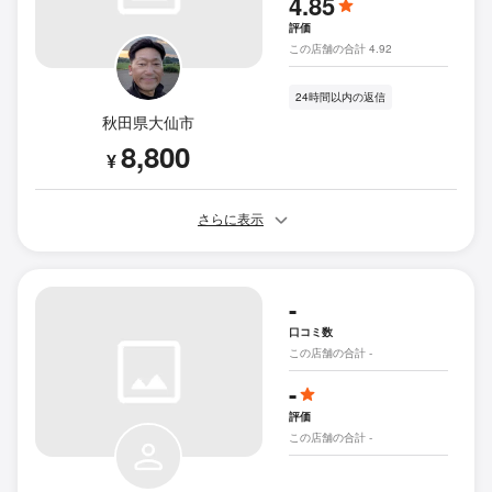
4.85
評価
この店舗の合計 4.92
24時間以内の返信
秋田県大仙市
8,800
¥
さらに表示
-
口コミ数
この店舗の合計 -
-
評価
この店舗の合計 -