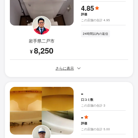
4.85
評価
この店舗の合計 4.95
24時間以内の返信
岩手県二戸市
8,250
¥
さらに表示
-
口コミ数
この店舗の合計 3
-
評価
この店舗の合計 5.00