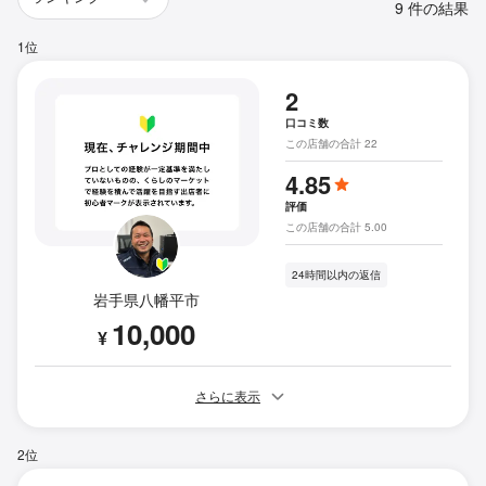
9 件の結果
1位
2
口コミ数
この店舗の合計 22
4.85
評価
この店舗の合計 5.00
24時間以内の返信
岩手県八幡平市
10,000
¥
さらに表示
2位