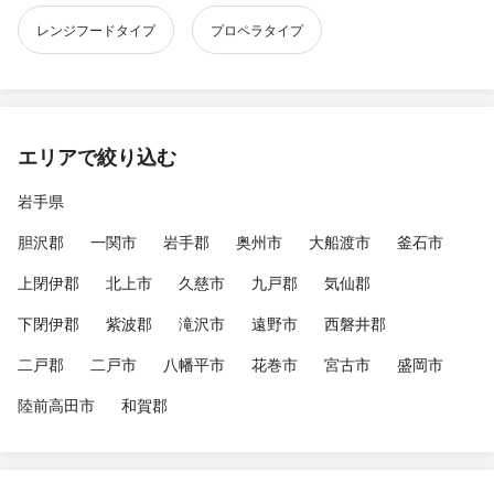
レンジフードタイプ
プロペラタイプ
エリアで絞り込む
岩手県
胆沢郡
一関市
岩手郡
奥州市
大船渡市
釜石市
上閉伊郡
北上市
久慈市
九戸郡
気仙郡
下閉伊郡
紫波郡
滝沢市
遠野市
西磐井郡
二戸郡
二戸市
八幡平市
花巻市
宮古市
盛岡市
陸前高田市
和賀郡