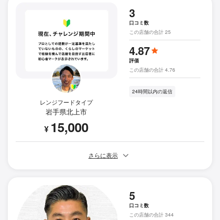
3
口コミ数
この店舗の合計 25
4.87
評価
この店舗の合計 4.76
24時間以内の返信
レンジフードタイプ
岩手県北上市
15,000
¥
さらに表示
5
口コミ数
この店舗の合計 344