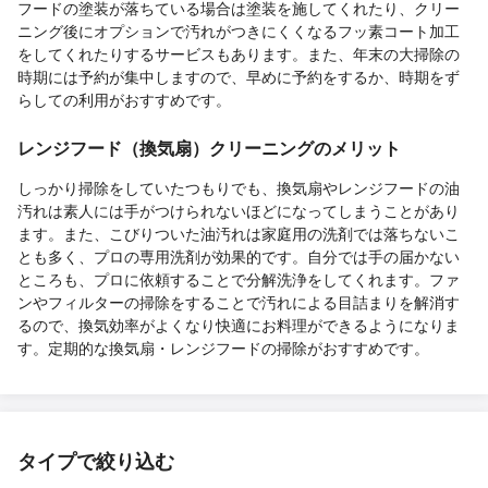
フードの塗装が落ちている場合は塗装を施してくれたり、クリー
ニング後にオプションで汚れがつきにくくなるフッ素コート加工
をしてくれたりするサービスもあります。また、年末の大掃除の
時期には予約が集中しますので、早めに予約をするか、時期をず
らしての利用がおすすめです。
レンジフード（換気扇）クリーニングのメリット
しっかり掃除をしていたつもりでも、換気扇やレンジフードの油
汚れは素人には手がつけられないほどになってしまうことがあり
ます。また、こびりついた油汚れは家庭用の洗剤では落ちないこ
とも多く、プロの専用洗剤が効果的です。自分では手の届かない
ところも、プロに依頼することで分解洗浄をしてくれます。ファ
ンやフィルターの掃除をすることで汚れによる目詰まりを解消す
るので、換気効率がよくなり快適にお料理ができるようになりま
す。定期的な換気扇・レンジフードの掃除がおすすめです。
タイプで絞り込む