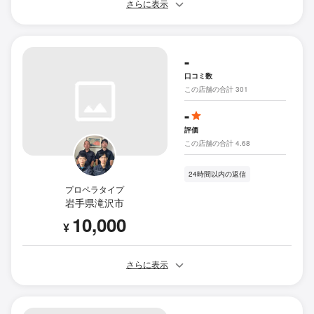
さらに表示
-
口コミ数
この店舗の合計 301
-
評価
この店舗の合計 4.68
24時間以内の返信
プロペラタイプ
岩手県滝沢市
10,000
¥
さらに表示