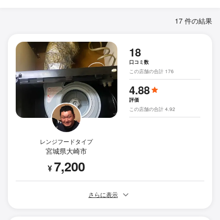
17 件の結果
18
口コミ数
この店舗の合計 176
4.88
評価
この店舗の合計 4.92
レンジフードタイプ
宮城県大崎市
7,200
¥
さらに表示