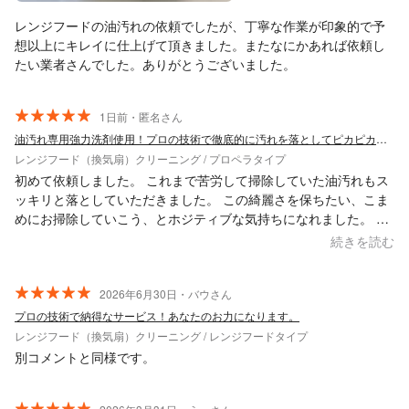
レンジフードの油汚れの依頼でしたが、丁寧な作業が印象的で予
想以上にキレイに仕上げて頂きました。またなにかあれば依頼し
たい業者さんでした。ありがとうございました。
1日前・匿名さん
油汚れ専用強力洗剤使用！プロの技術で徹底的に汚れを落としてピカピカに仕上げます。
レンジフード（換気扇）クリーニング / プロペラタイプ
初めて依頼しました。 これまで苦労して掃除していた油汚れもス
ッキリと落としていただきました。 この綺麗さを保ちたい、こま
めにお掃除していこう、とホジティブな気持ちになれました。 ま
たぜひお願いします。
続きを読む
2026年6月30日・バウさん
プロの技術で納得なサービス！あなたのお力になります。
レンジフード（換気扇）クリーニング / レンジフードタイプ
別コメントと同様です。