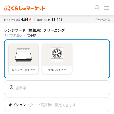
4.84
33,441
2026年8月時点
口コミの平均点
累計口コミ数
レンジフード（換気扇）クリーニング
タイプ未選択
・
岩手県
レンジフードタイプ
プロペラタイプ
岩手県
オプション：
タイプ選択後に指定できます