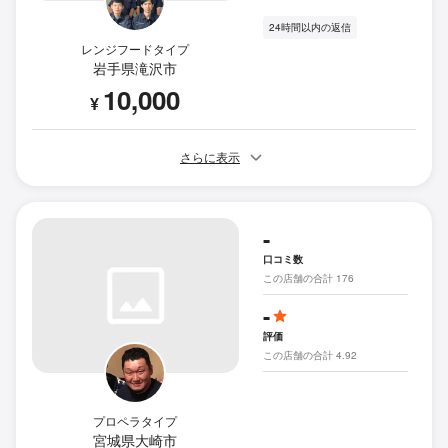
24時間以内の返信
レンジフードタイプ
岩手県滝沢市
10,000
¥
さらに表示
-
口コミ数
この店舗の合計 176
-
評価
この店舗の合計 4.92
プロペラタイプ
宮城県大崎市