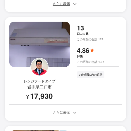
さらに表示
13
口コミ数
この店舗の合計 129
4.86
評価
この店舗の合計 4.95
24時間以内の返信
レンジフードタイプ
岩手県二戸市
17,930
¥
さらに表示