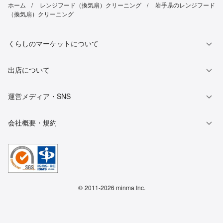
ホーム
レンジフード（換気扇）クリーニング
岩手県のレンジフード
（換気扇）クリーニング
くらしのマーケットについて
出店について
運営メディア・SNS
会社概要・規約
©
2011-2026 minma Inc.