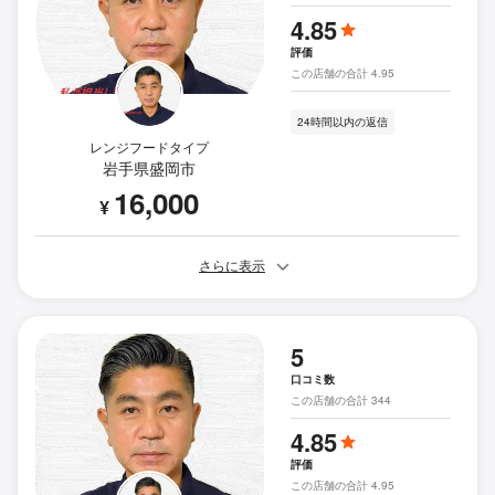
4.85
評価
この店舗の合計 4.95
24時間以内の返信
レンジフードタイプ
岩手県盛岡市
16,000
¥
さらに表示
5
口コミ数
この店舗の合計 344
4.85
評価
この店舗の合計 4.95