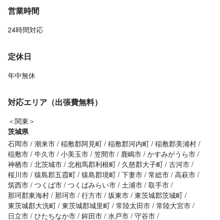
営業時間
24時間対応
定休日
年中無休
対応エリア（出張費無料）
＜関東＞
茨城県
石岡市
潮来市
稲敷郡阿見町
稲敷郡河内町
稲敷郡美浦村
稲敷市
牛久市
小美玉市
笠間市
鹿嶋市
かすみがうら市
神栖市
北茨城市
北相馬郡利根町
久慈郡大子町
古河市
桜川市
猿島郡五霞町
猿島郡境町
下妻市
常総市
高萩市
筑西市
つくば市
つくばみらい市
土浦市
取手市
那珂郡東海村
那珂市
行方市
坂東市
東茨城郡茨城町
東茨城郡大洗町
東茨城郡城里町
常陸太田市
常陸大宮市
日立市
ひたちなか市
鉾田市
水戸市
守谷市