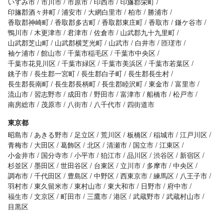
いすみ市
市川市
市原市
印西市
印旛郡栄町
印旛郡酒々井町
浦安市
大網白里市
柏市
勝浦市
香取郡神崎町
香取郡多古町
香取郡東庄町
香取市
鎌ケ谷市
鴨川市
木更津市
君津市
佐倉市
山武郡九十九里町
山武郡芝山町
山武郡横芝光町
山武市
白井市
匝瑳市
袖ケ浦市
館山市
千葉市稲毛区
千葉市中央区
千葉市花見川区
千葉市緑区
千葉市美浜区
千葉市若葉区
銚子市
長生郡一宮町
長生郡白子町
長生郡長生村
長生郡長南町
長生郡長柄町
長生郡睦沢町
東金市
富里市
流山市
習志野市
成田市
野田市
富津市
船橋市
松戸市
南房総市
茂原市
八街市
八千代市
四街道市
東京都
昭島市
あきる野市
足立区
荒川区
板橋区
稲城市
江戸川区
青梅市
大田区
葛飾区
北区
清瀬市
国立市
江東区
小金井市
国分寺市
小平市
狛江市
品川区
渋谷区
新宿区
杉並区
墨田区
世田谷区
台東区
立川市
多摩市
中央区
調布市
千代田区
豊島区
中野区
西東京市
練馬区
八王子市
羽村市
東久留米市
東村山市
東大和市
日野市
府中市
福生市
文京区
町田市
三鷹市
港区
武蔵野市
武蔵村山市
目黒区