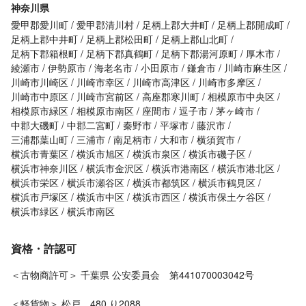
神奈川県
愛甲郡愛川町
愛甲郡清川村
足柄上郡大井町
足柄上郡開成町
足柄上郡中井町
足柄上郡松田町
足柄上郡山北町
足柄下郡箱根町
足柄下郡真鶴町
足柄下郡湯河原町
厚木市
綾瀬市
伊勢原市
海老名市
小田原市
鎌倉市
川崎市麻生区
川崎市川崎区
川崎市幸区
川崎市高津区
川崎市多摩区
川崎市中原区
川崎市宮前区
高座郡寒川町
相模原市中央区
相模原市緑区
相模原市南区
座間市
逗子市
茅ヶ崎市
中郡大磯町
中郡二宮町
秦野市
平塚市
藤沢市
三浦郡葉山町
三浦市
南足柄市
大和市
横須賀市
横浜市青葉区
横浜市旭区
横浜市泉区
横浜市磯子区
横浜市神奈川区
横浜市金沢区
横浜市港南区
横浜市港北区
横浜市栄区
横浜市瀬谷区
横浜市都筑区
横浜市鶴見区
横浜市戸塚区
横浜市中区
横浜市西区
横浜市保土ケ谷区
横浜市緑区
横浜市南区
資格・許認可
＜古物商許可＞ 千葉県 公安委員会 第441070003042号
＜軽貨物＞ 松戸 480 り2088