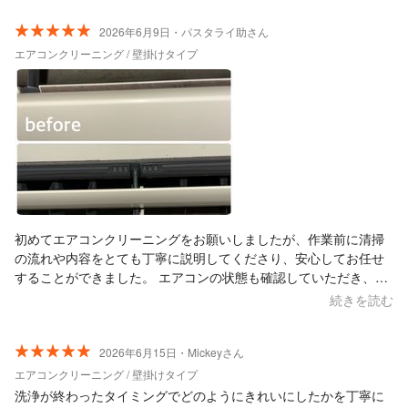
2026年6月9日・パスタライ助さん
エアコンクリーニング / 壁掛けタイプ
初めてエアコンクリーニングをお願いしましたが、作業前に清掃
の流れや内容をとても丁寧に説明してくださり、安心してお任せ
することができました。 エアコンの状態も確認していただき、
「比較的きれいな状態ですよ」と教えてくださったので、不安だ
続きを読む
った気持ちも和らぎました。 カビ臭が気になって依頼したのです
が、クリーニング後に消臭・殺菌コートまで施工していただき、
気になっていた臭いが本当に一切なくなりました。 本当にありが
2026年6月15日・Mickeyさん
とうございました！ (写真は吹き出し口内部のビフォーアフターで
エアコンクリーニング / 壁掛けタイプ
す。気になっていた黒い汚れが綺麗になり、カビ臭も完全になく
洗浄が終わったタイミングでどのようにきれいにしたかを丁寧に