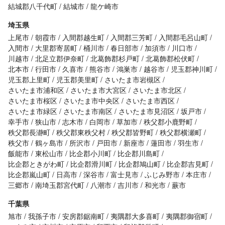
結城郡八千代町
結城市
龍ケ崎市
埼玉県
上尾市
朝霞市
入間郡越生町
入間郡三芳町
入間郡毛呂山町
入間市
大里郡寄居町
桶川市
春日部市
加須市
川口市
川越市
北足立郡伊奈町
北葛飾郡杉戸町
北葛飾郡松伏町
北本市
行田市
久喜市
熊谷市
鴻巣市
越谷市
児玉郡神川町
児玉郡上里町
児玉郡美里町
さいたま市岩槻区
さいたま市浦和区
さいたま市大宮区
さいたま市北区
さいたま市桜区
さいたま市中央区
さいたま市西区
さいたま市緑区
さいたま市南区
さいたま市見沼区
坂戸市
幸手市
狭山市
志木市
白岡市
草加市
秩父郡小鹿野町
秩父郡長瀞町
秩父郡東秩父村
秩父郡皆野町
秩父郡横瀬町
秩父市
鶴ヶ島市
所沢市
戸田市
新座市
蓮田市
羽生市
飯能市
東松山市
比企郡小川町
比企郡川島町
比企郡ときがわ町
比企郡滑川町
比企郡鳩山町
比企郡吉見町
比企郡嵐山町
日高市
深谷市
富士見市
ふじみ野市
本庄市
三郷市
南埼玉郡宮代町
八潮市
吉川市
和光市
蕨市
千葉県
旭市
我孫子市
安房郡鋸南町
夷隅郡大多喜町
夷隅郡御宿町