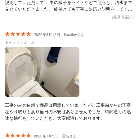
なりました。)
説明していただいて、 中の様子をライトなどで照らし、汚水まで
見せていただきました。 終始とても丁寧に対応と説明をしてくだ
さり、またこちらにお願いしたいと思いました！ エアコン1台で
続きを読む
およそ1時間位で終わり、作業もとても早かったです。とても感じ
の良い作業の方で本当にありがとうございました！
2026年3月12日・finchleyさん
トイレリフォーム
工事のみの依頼で商品は用意していましたが、工事前からの丁寧
なやり取りもあり当日の不安はありませんでした。時間通りの迅
速な施行をしていただき、大変感謝しております。
2026年7月5日・匿名さん