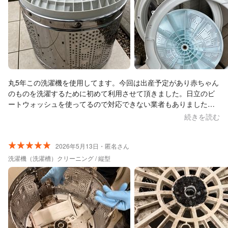
丸5年この洗濯機を使用してます。今回は出産予定があり赤ちゃん
のものを洗濯するために初めて利用させて頂きました。日立のビ
ートウォッシュを使ってるので対応できない業者もありました
が、こちらは福岡から佐賀まで来て頂いてこの値段で新品のよう
続きを読む
に綺麗になりました。2人で来られ、2時間くらいで作業も終わり
早かったです。洗濯後にした方がいいことや、このような仕事を
されてるからこそのおすすめの洗濯機なども教えて頂き勉強にな
2026年5月13日・匿名さん
りました！また分解洗浄する際はこちらにお願いしたいと思いま
洗濯機（洗濯槽）クリーニング / 縦型
した。ありがとうございました。