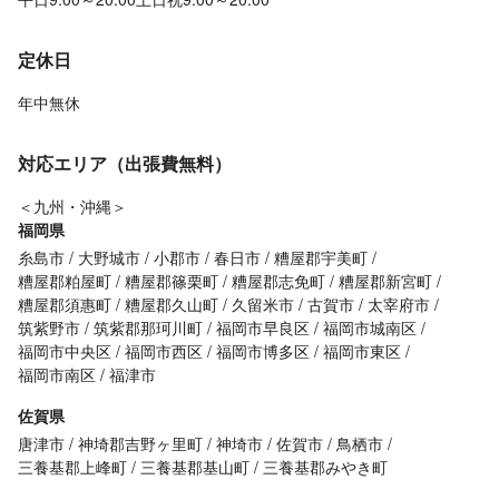
定休日
年中無休
対応エリア（出張費無料）
＜九州・沖縄＞
福岡県
糸島市
大野城市
小郡市
春日市
糟屋郡宇美町
糟屋郡粕屋町
糟屋郡篠栗町
糟屋郡志免町
糟屋郡新宮町
糟屋郡須惠町
糟屋郡久山町
久留米市
古賀市
太宰府市
筑紫野市
筑紫郡那珂川町
福岡市早良区
福岡市城南区
福岡市中央区
福岡市西区
福岡市博多区
福岡市東区
福岡市南区
福津市
佐賀県
唐津市
神埼郡吉野ヶ里町
神埼市
佐賀市
鳥栖市
三養基郡上峰町
三養基郡基山町
三養基郡みやき町