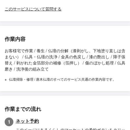
このサービスについて質問する
作業内容
お客様宅で作業 / 養生 / 仏壇の分解（漆剥がし、下地塗り直しは含
まない） / 仏具・仏壇の洗浄 / 金具の色戻し / 漆の艶出し / 障子張
替え / 剥がれた金箔部分の補修（箔押し） / 傷のぼかし処理 / 仏具
磨き / 洗浄後の組み立て
仏壇掃除・修理 / 唐木仏壇のすべてのサービス共通の作業内容です。
作業までの流れ
ネット予約
1
このページにあるくらしのマーケットの予約ボタンをクリッ