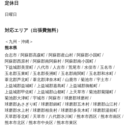
定休日
日曜日
対応エリア（出張費無料）
＜九州・沖縄＞
熊本県
合志市
阿蘇郡高森町
阿蘇郡産山村
阿蘇郡小国町
阿蘇郡西原村
阿蘇郡南阿蘇村
阿蘇郡南小国町
下益城郡美里町
八代市
人吉市
荒尾市
水俣市
玉名市
玉名郡玉東町
玉名郡長洲町
玉名郡南関町
玉名郡和水町
葦北郡芦北町
葦北郡津奈木町
山鹿市
菊池市
宇土市
上益城郡益城町
上益城郡嘉島町
上益城郡御船町
上益城郡甲佐町
上益城郡山都町
上天草市
菊池郡菊陽町
菊池郡大津町
宇城市
阿蘇市
球磨郡球磨村
球磨郡あさぎり町
球磨郡錦町
球磨郡五木村
球磨郡山江村
球磨郡水上村
球磨郡相良村
球磨郡多良木町
球磨郡湯前町
天草郡苓北町
天草市
八代郡氷川町
熊本市西区
熊本市南区
熊本市北区
熊本市中央区
熊本市東区