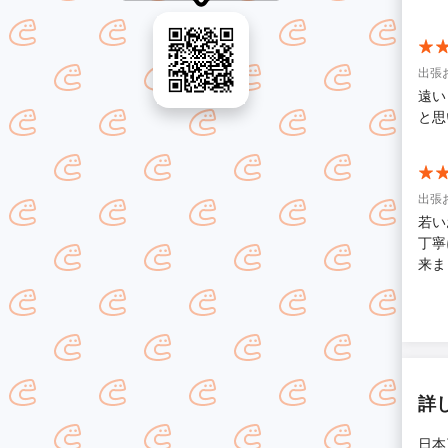
出張
遠い
と思
出張
若い
丁寧
来ま
詳
日本