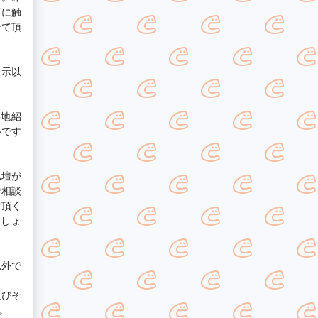
事に触
せて頂
表示以
墓地紹
いです
仏壇が
ご相談
て頂く
ましょ
以外で
及びそ
。