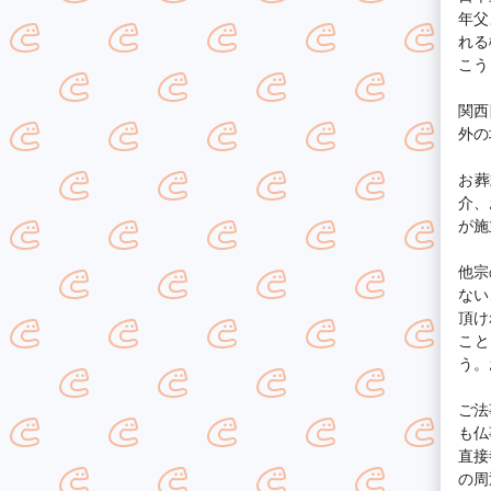
年父
れる
こう
関西
外の
お葬
介、
が施
他宗
ない
頂け
こと
う。
ご法
も仏
直接
の周