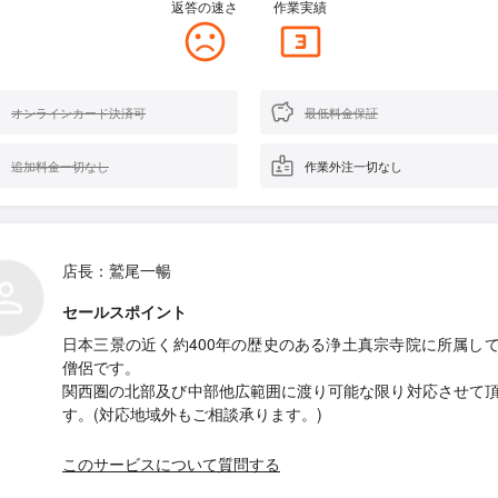
返答の速さ
作業実績
オンラインカード決済可
最低料金保証
追加料金一切なし
作業外注一切なし
店長：鷲尾一暢
セールスポイント
日本三景の近く約400年の歴史のある浄土真宗寺院に所属し
僧侶です。
関西圏の北部及び中部他広範囲に渡り可能な限り対応させて
す。(対応地域外もご相談承ります。)
このサービスについて質問する