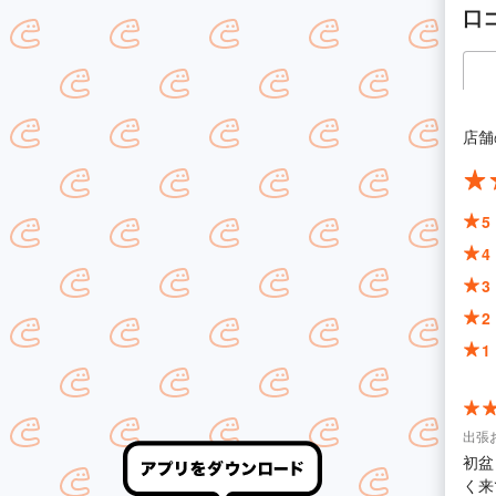
口
店舗
5
4
3
2
1
出張
初盆
く来