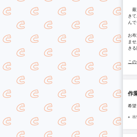
最近
きて
んで
お布
ませ
きる
この
作
希望
出