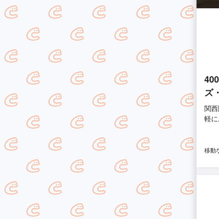
4
ズ
関西
軽に
移動