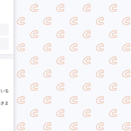
ている
頂きま