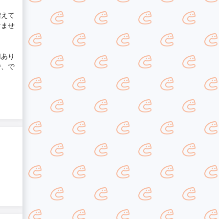
増えて
けませ
切あり
で、で