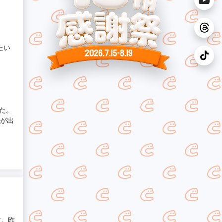
たい
た。
とが出
す。昨