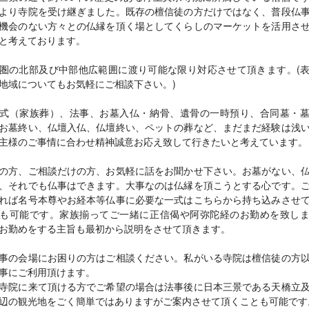
より寺院を受け継ぎました。既存の檀信徒の方だけではなく、普段仏
機会のない方々との仏縁を頂く場としてくらしのマーケットを活用さ
と考えております。
圏の北部及び中部他広範囲に渡り可能な限り対応させて頂きます。(
地域についてもお気軽にご相談下さい。)
式（家族葬）、法事、お墓入仏・納骨、遺骨の一時預り、合同墓・
お墓終い、仏壇入仏、仏壇終い、ペットの葬など、まだまだ経験は浅
主様のご事情に合わせ精神誠意お応え致して行きたいと考えています。
の方、ご相談だけの方、お気軽に話をお聞かせ下さい。お墓がない、
、それでも仏事はできます。大事なのは仏縁を頂こうとする心です。
れば名号本尊やお経本等仏事に必要な一式はこちらから持ち込みさせ
も可能です。家族揃ってご一緒に正信偈や阿弥陀経のお勤めを致し
お勤めをする主旨も最初から説明をさせて頂きます。
事の会場にお困りの方はご相談ください。私がいる寺院は檀信徒の方
事にご利用頂けます。
寺院に来て頂ける方でご希望の場合は法事後に日本三景である天橋立
辺の観光地をごく簡単ではありますがご案内させて頂くことも可能です