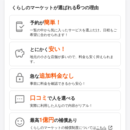
6
くらしのマーケットが
選ばれる
つの理由
簡単！
予約が
一覧の中から気に入ったサービスを選ぶだけ。日程もご
希望に合わせられます！
安い！
とにかく
地元の小さな店舗が多いので、料金も安く抑えられま
す。
追加料金なし
急な
事前に料金を確認できるから安心！
口コミ
で人を選べる
実際に利用した人なので内容がリアル！
1億円
最高
の補償あり
くらしのマーケットの補償制度については
こちら