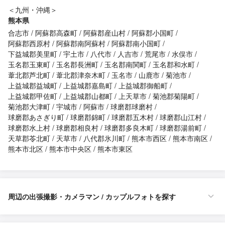
＜九州・沖縄＞
熊本県
合志市
阿蘇郡高森町
阿蘇郡産山村
阿蘇郡小国町
阿蘇郡西原村
阿蘇郡南阿蘇村
阿蘇郡南小国町
下益城郡美里町
宇土市
八代市
人吉市
荒尾市
水俣市
玉名郡玉東町
玉名郡長洲町
玉名郡南関町
玉名郡和水町
葦北郡芦北町
葦北郡津奈木町
玉名市
山鹿市
菊池市
上益城郡益城町
上益城郡嘉島町
上益城郡御船町
上益城郡甲佐町
上益城郡山都町
上天草市
菊池郡菊陽町
菊池郡大津町
宇城市
阿蘇市
球磨郡球磨村
球磨郡あさぎり町
球磨郡錦町
球磨郡五木村
球磨郡山江村
球磨郡水上村
球磨郡相良村
球磨郡多良木町
球磨郡湯前町
天草郡苓北町
天草市
八代郡氷川町
熊本市西区
熊本市南区
熊本市北区
熊本市中央区
熊本市東区
周辺の出張撮影・カメラマン / カップルフォトを探す