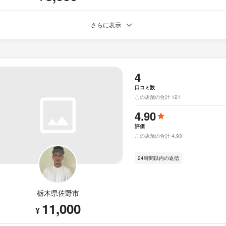
さらに表示
4
口コミ数
この店舗の合計 121
4.90
評価
この店舗の合計 4.93
24時間以内の返信
栃木県佐野市
11,000
¥