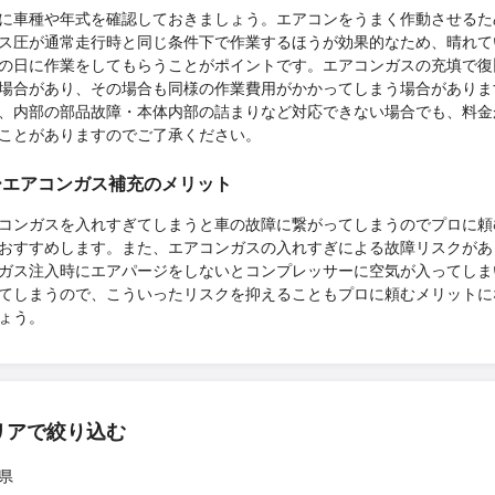
に車種や年式を確認しておきましょう。エアコンをうまく作動させるた
ス圧が通常走行時と同じ条件下で作業するほうが効果的なため、晴れて
の日に作業をしてもらうことがポイントです。エアコンガスの充填で復
場合があり、その場合も同様の作業費用がかかってしまう場合がありま
、内部の部品故障・本体内部の詰まりなど対応できない場合でも、料金
ことがありますのでご了承ください。
ーエアコンガス補充のメリット
コンガスを入れすぎてしまうと車の故障に繋がってしまうのでプロに頼
おすすめします。また、エアコンガスの入れすぎによる故障リスクがあ
ガス注入時にエアパージをしないとコンプレッサーに空気が入ってしま
てしまうので、こういったリスクを抑えることもプロに頼むメリットに
ょう。
リアで絞り込む
県