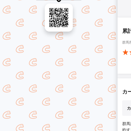
累
群馬
カ
カ
群馬
約す