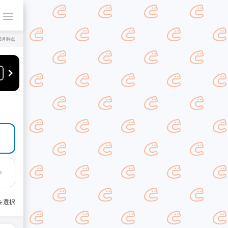
年8月時点
を選択