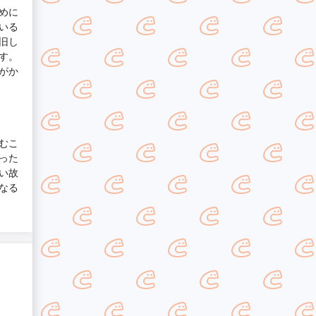
めに
いる
旧し
す。
がか
むこ
った
い故
なる