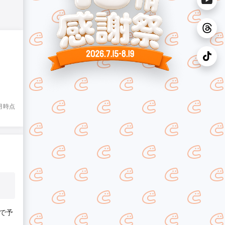
8月時点
で予