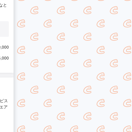
なと
,000
,000
ービス
エア