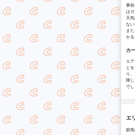
事前
はガ
天気
ない
また
かる
カ
エア
とを
り、
障し
でし
エ
群馬