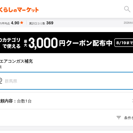
4.90
369
2026
の平均点
累計口コミ数
エアコンガス補充
県
群馬県
依頼内容：
台数1台
条件