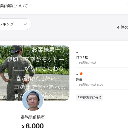
業内容について
4 件
-
口コミ数
この店舗の合計 1
-
評価
この店舗の合計 5.00
24時間以内の返信
群馬県前橋市
8,000
¥