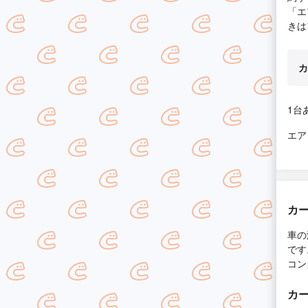
「エ
きは
カ
1台
エア
カ
車の
です
コン
カ