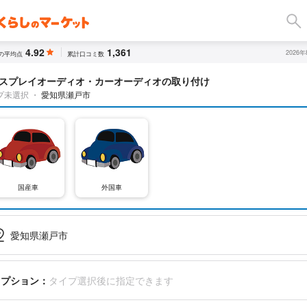
4.92
1,361
2026
の平均点
累計口コミ数
スプレイオーディオ・カーオーディオの取り付け
プ未選択
・
愛知県瀬戸市
国産車
外国車
愛知県瀬戸市
オプション：
タイプ選択後に指定できます