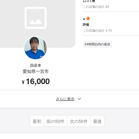
口コミ数
この店舗の合計 23
-
評価
この店舗の合計 4.73
24時間以内の返信
国産車
愛知県一宮市
16,000
¥
さらに表示
最初
前の50件
次の50件
最後