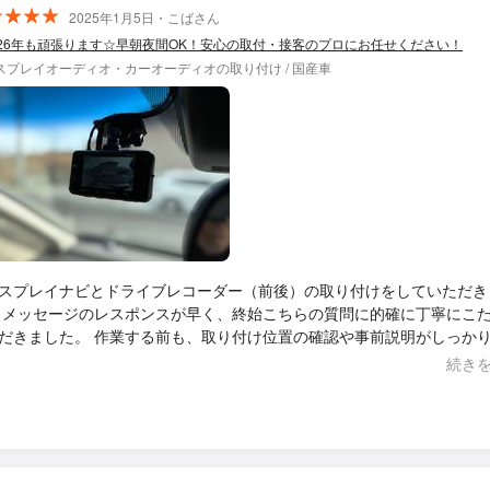
2025年1月5日・こばさん
026年も頑張ります☆早朝夜間OK！安心の取付・接客のプロにお任せください！
スプレイオーディオ・カーオーディオの取り付け / 国産車
スプレイナビとドライブレコーダー（前後）の取り付けをしていただき
たえて
作業する前も、取り付け位置の確認や事前説明がしっかりあり
た。 取り付け方や配線の仕方もすごく丁寧で嬉しかったです。 また車のこ
続き
何かあればお願いしたいですし、人に自信を持ってオススメできます。 朝
間からの作業と気持ちの良い対応ありがとうございました。 忖度なくパーフ
トでした！