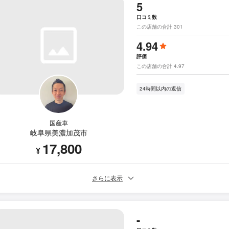
5
口コミ数
この店舗の合計 301
4.94
評価
この店舗の合計 4.97
24時間以内の返信
国産車
岐阜県美濃加茂市
17,800
¥
さらに表示
-