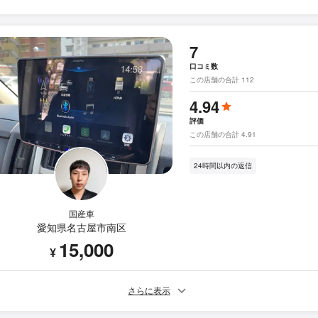
7
口コミ数
この店舗の合計 112
4.94
評価
この店舗の合計 4.91
24時間以内の返信
国産車
愛知県名古屋市南区
15,000
¥
さらに表示