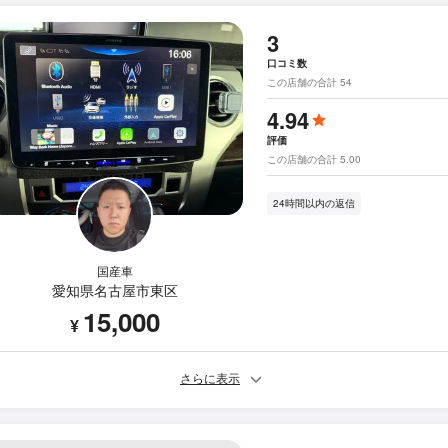
3
口コミ数
この店舗の合計 54
4.94
評価
この店舗の合計 5.00
24時間以内の返信
国産車
愛知県名古屋市東区
15,000
¥
さらに表示