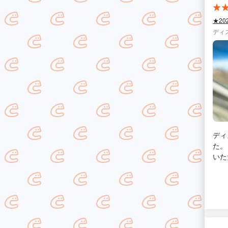
★2
ディ
ディ
た。 メッセージのレスポンスが早く、終始こちらの質問に的確に丁寧にこ
いただきました。 
まし
とで
い時
ェク