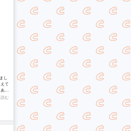
まし
を読む
早