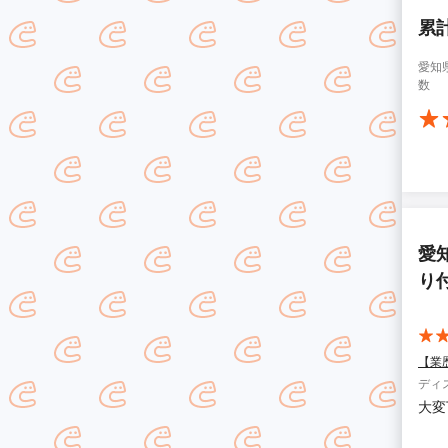
累
愛知
数
愛
り
【業
ディ