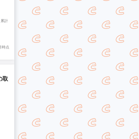
と累計
8月時点
の取