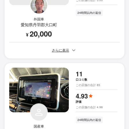
この店舗の合計 5.00
24時間以内の返信
外国車
愛知県丹羽郡大口町
20,000
¥
さらに表示
11
口コミ数
この店舗の合計 85
4.93
評価
この店舗の合計 4.98
24時間以内の返信
国産車