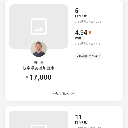
5
口コミ数
この店舗の合計 301
4.94
評価
この店舗の合計 4.97
24時間以内の返信
国産車
岐阜県美濃加茂市
17,800
¥
さらに表示
11
口コミ数
この店舗の合計 165