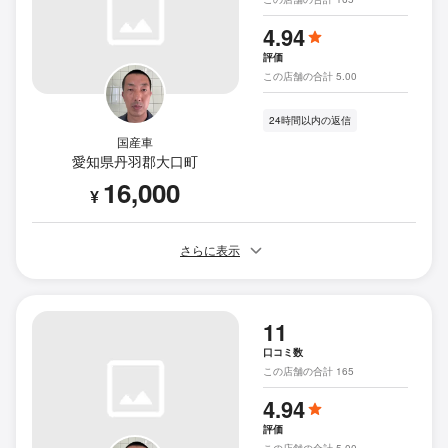
4.94
評価
この店舗の合計 5.00
24時間以内の返信
国産車
愛知県丹羽郡大口町
16,000
¥
さらに表示
11
口コミ数
この店舗の合計 165
4.94
評価