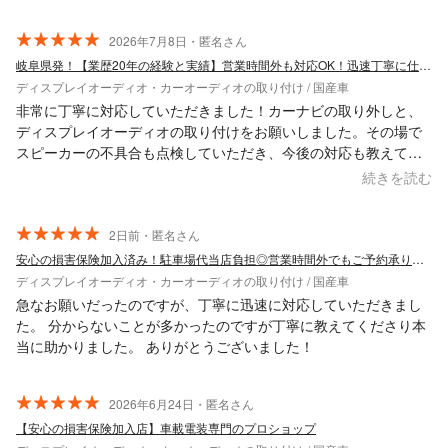
2026年7月8日・匿名さん
岐阜県発！【業歴20年の経験と実績】営業時間外も対応OK！迅速丁寧に仕上げます！
ディスプレイオーディオ・カーオーディオの取り付け / 国産車
非常に丁寧に対応していただきました！カーナビの取り外しと、
ディスプレイオーディオの取り付けをお願いしました。その場で
スピーカーの不具合も点検していただき、今後の対応も教えてい
ただきました。 事前の相談もレスポンス早く対応していただけま
続きを読む
したので、不安なく依頼できました。 また自動車の電装関係があ
れば依頼させていただきたいと思います。このたびはスムーズか
つ大変気持ちの良い取引、誠にありがとうございました。また機
2日前・匿名さん
会がありましたらどうぞよろしくお願いいたします。
安心の損害保険加入済み！駐車場代当店負担◎営業時間外でもご予約承ります★
ディスプレイオーディオ・カーオーディオの取り付け / 国産車
急なお願いだったのですが、丁寧に迅速に対応していただきまし
た。 分からないことが多かったのですが丁寧に教えてくださり本
当に助かりました。 ありがとうございました！
2026年6月24日・匿名さん
【安心の損害保険加入店】車載電装専門のプロショップ