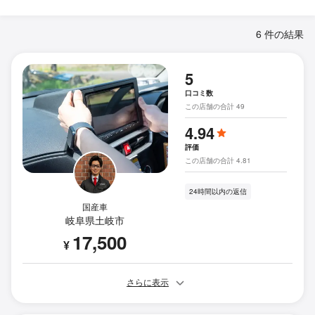
6 件の結果
5
口コミ数
この店舗の合計 49
4.94
評価
この店舗の合計 4.81
24時間以内の返信
国産車
岐阜県土岐市
17,500
¥
さらに表示