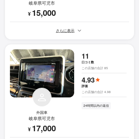
岐阜県可児市
15,000
¥
さらに表示
11
口コミ数
この店舗の合計 85
4.93
評価
この店舗の合計 4.98
24時間以内の返信
外国車
岐阜県可児市
17,000
¥