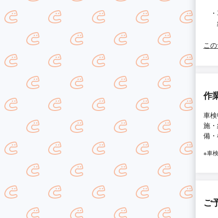
・車
綺
この
作
車検
施・
備・
※車
ご