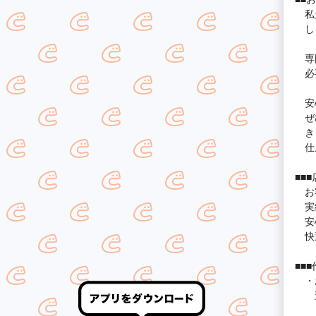
私た
し
専門
必要
安心
ぜひ
き
仕上
■■
お客
実績
安心
快適
■■
・お
追