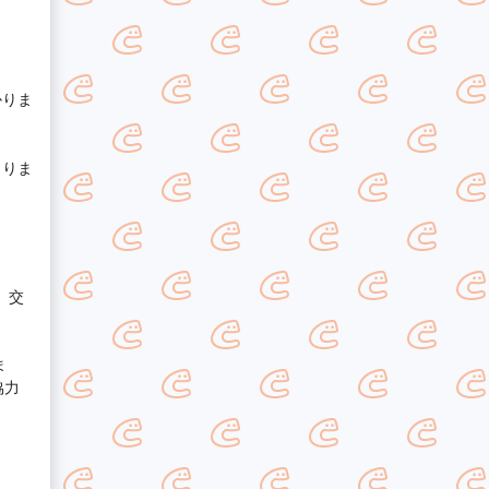
かりま
ありま
、交
ま
協力