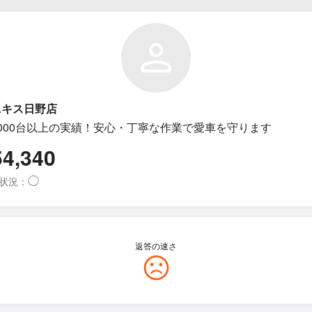
ニキス日野店
000台以上の実績！安心・丁寧な作業で愛車を守ります
54,340
◯
状況：
返答の速さ