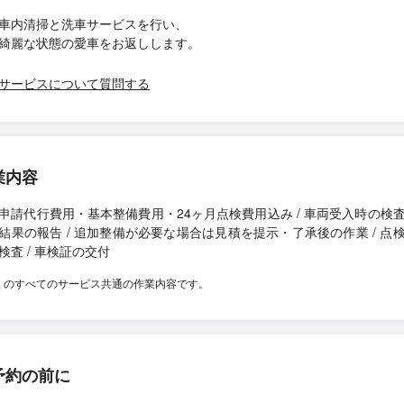
内清掃と洗車サービスを行い、
麗な状態の愛車をお返しします。
サービスについて質問する
業内容
申請代行費用・基本整備費用・24ヶ月点検費用込み / 車両受入時の検
結果の報告 / 追加整備が必要な場合は見積を提示・了承後の作業 / 点
検査 / 車検証の交付
検 のすべてのサービス共通の作業内容です。
予約の前に