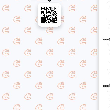
・明
追
・お
専
ア
■■
・お
傷
フ
細
・専
整
■■
・お
作
消
細