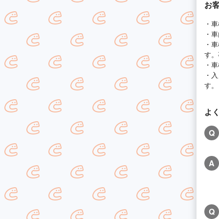
お
・車
・車
・車
す。
・車
・入
す。
よ
Q
A
Q