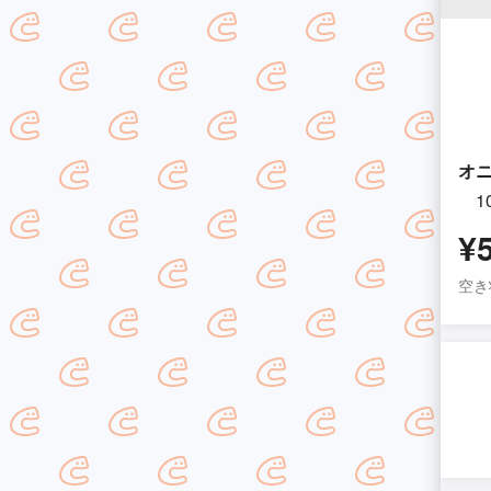
オ
1
¥
空き