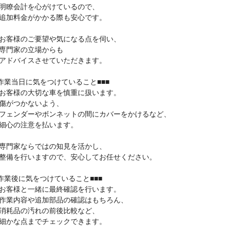
瞭会計を心がけているので、
加料金がかかる際も安心です。
客様のご要望や気になる点を伺い、
門家の立場からも
ドバイスさせていただきます。
■作業当日に気をつけていること■■■
客様の大切な車を慎重に扱います。
がつかないよう、
ェンダーやボンネットの間にカバーをかけるなど、
心の注意を払います。
門家ならではの知見を活かし、
備を行いますので、安心してお任せください。
■作業後に気をつけていること■■■
客様と一緒に最終確認を行います。
業内容や追加部品の確認はもちろん、
耗品の汚れの前後比較など、
かな点までチェックできます。