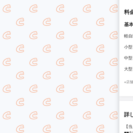
料
基
軽自
小型
中型
大型
※店
詳
【当
■■