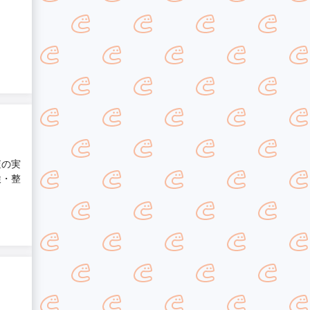
査の実
検・整