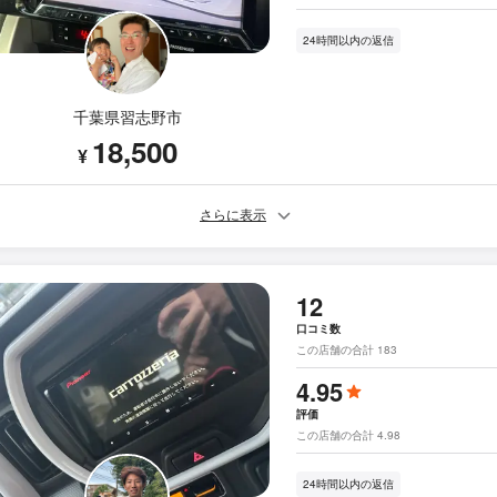
24時間以内の返信
千葉県習志野市
18,500
¥
さらに表示
12
口コミ数
この店舗の合計 183
4.95
評価
この店舗の合計 4.98
24時間以内の返信