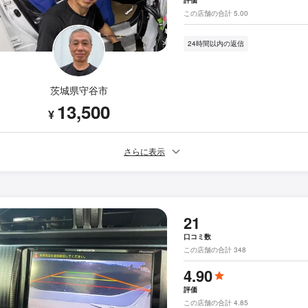
この店舗の合計 5.00
24時間以内の返信
茨城県守谷市
13,500
¥
さらに表示
21
口コミ数
この店舗の合計 348
4.90
評価
この店舗の合計 4.85