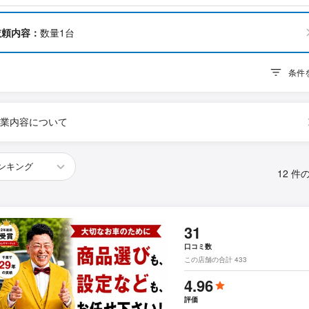
依頼内容：
数量1台
条件
業内容について
12 件
31
口コミ数
この店舗の合計 433
4.96
評価