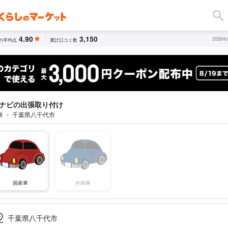
4.90
3,150
2026
の平均点
累計口コミ数
ナビの出張取り付け
車 ・ 千葉県八千代市
国産車
外国車
千葉県八千代市