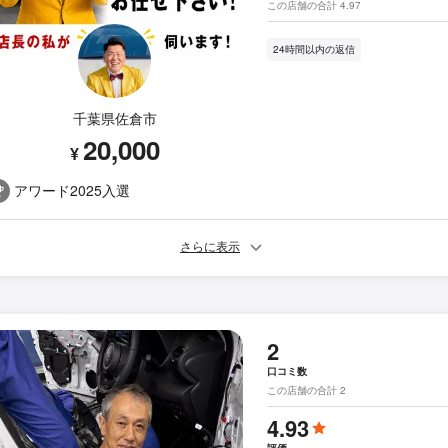
この店舗の合計 4.97
24時間以内の返信
千葉県佐倉市
20,000
¥
アワード2025入選
さらに表示
2
口コミ数
この店舗の合計 2
4.93
評価