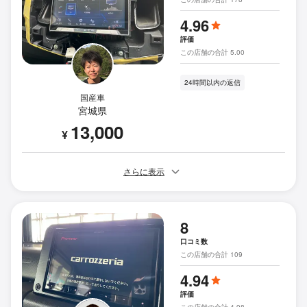
4.96
評価
この店舗の合計 5.00
24時間以内の返信
国産車
宮城県
13,000
¥
さらに表示
8
口コミ数
この店舗の合計 109
4.94
評価