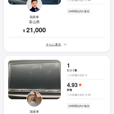
この店舗の合計 4.98
24時間以内の返信
国産車
富山県
21,000
¥
さらに表示
1
口コミ数
この店舗の合計 5
4.93
評価
この店舗の合計 5.00
24時間以内の返信
国産車