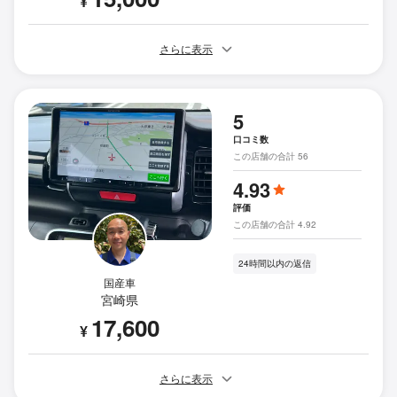
¥
さらに表示
5
口コミ数
この店舗の合計 56
4.93
評価
この店舗の合計 4.92
24時間以内の返信
国産車
宮崎県
17,600
¥
さらに表示