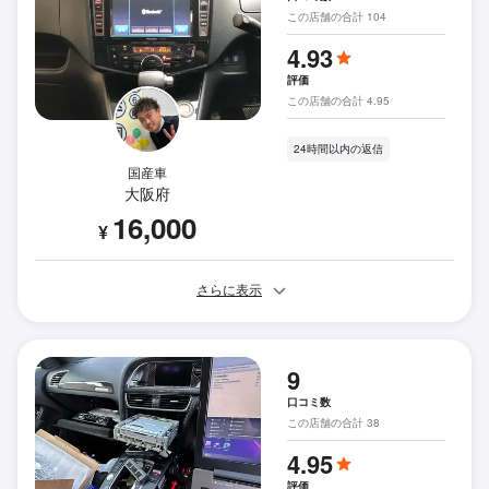
この店舗の合計 104
4.93
評価
この店舗の合計 4.95
24時間以内の返信
国産車
大阪府
16,000
¥
さらに表示
9
口コミ数
この店舗の合計 38
4.95
評価