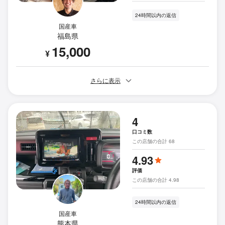
24時間以内の返信
国産車
福島県
15,000
¥
さらに表示
4
口コミ数
この店舗の合計 68
4.93
評価
この店舗の合計 4.98
24時間以内の返信
国産車
熊本県