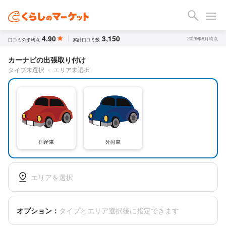
4.90
3,150
2026年8月時点
口コミの平均点
累計口コミ数
カーナビの出張取り付け
タイプ未選択
・
エリア未選択
国産車
外国車
エリアを選択
オプション：
タイプとエリア選択後に指定できます