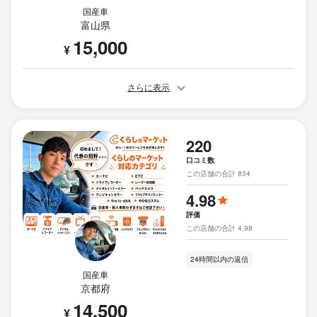
国産車
富山県
15,000
¥
さらに表示
220
口コミ数
この店舗の合計 834
4.98
評価
この店舗の合計 4.98
24時間以内の返信
国産車
京都府
14,500
¥