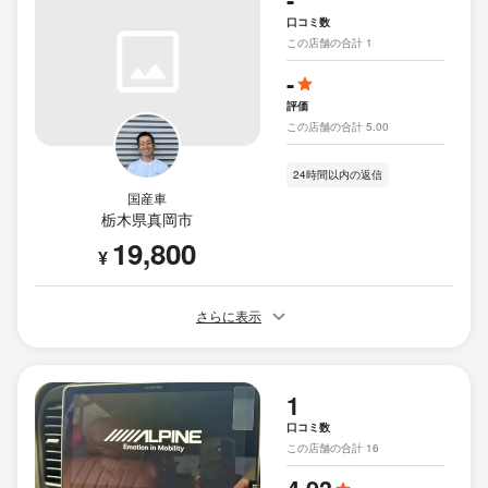
-
口コミ数
この店舗の合計 1
-
評価
この店舗の合計 5.00
24時間以内の返信
国産車
栃木県真岡市
19,800
¥
さらに表示
1
口コミ数
この店舗の合計 16