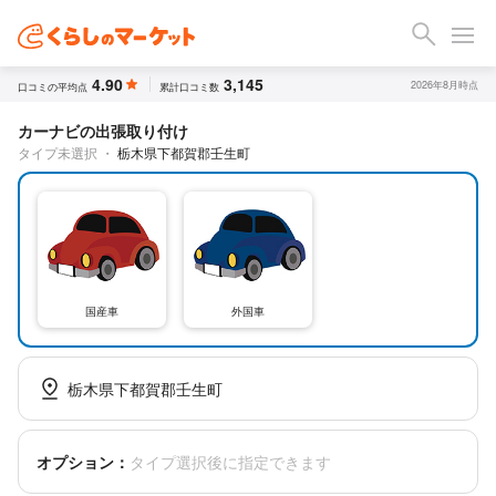
4.90
3,145
2026年8月時点
口コミの平均点
累計口コミ数
カーナビの出張取り付け
タイプ未選択
・
栃木県下都賀郡壬生町
国産車
外国車
栃木県下都賀郡壬生町
オプション：
タイプ選択後に指定できます