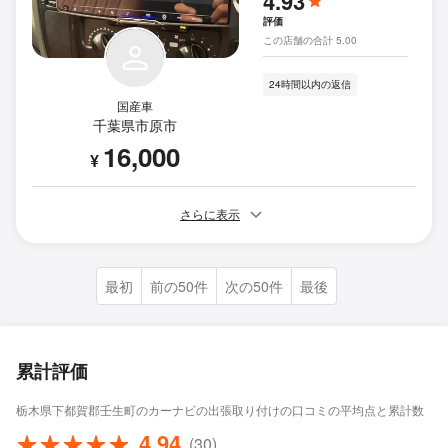
4.93
評価
この店舗の合計 5.00
24時間以内の返信
国産車
千葉県市原市
16,000
¥
さらに表示
最初
前の50件
次の50件
最後
累計評価
栃木県下都賀郡壬生町のカーナビの出張取り付けの口コミの平均点と累計数
4.94
(30)