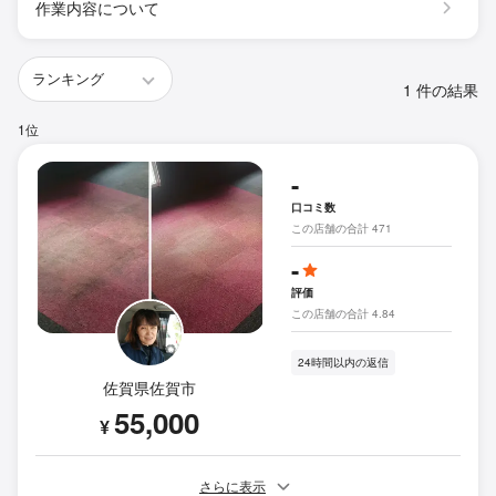
作業内容について
1 件の結果
1位
-
口コミ数
この店舗の合計 471
-
評価
この店舗の合計 4.84
24時間以内の返信
佐賀県佐賀市
55,000
¥
さらに表示