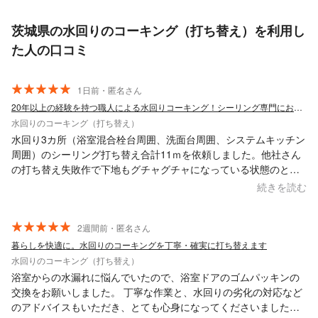
茨城県の水回りのコーキング（打ち替え）を利用し
た人の口コミ
1日前・匿名さん
20年以上の経験を持つ職人による水回りコーキング！シーリング専門にお任せ下さい
水回りのコーキング（打ち替え）
水回り3カ所（浴室混合栓台周囲、洗面台周囲、システムキッチン
周囲）のシーリング打ち替え合計11ｍを依頼しました。他社さん
の打ち替え失敗作で下地もグチャグチャになっている状態のとこ
ろ、キレイに打ち替えていただきました。どうもありがとうござ
続きを読む
いました。
2週間前・匿名さん
暮らしを快適に。水回りのコーキングを丁寧・確実に打ち替えます
水回りのコーキング（打ち替え）
浴室からの水漏れに悩んでいたので、浴室ドアのゴムパッキンの
交換をお願いしました。 丁寧な作業と、水回りの劣化の対応など
のアドバイスもいただき、とても心身になってくださいました。