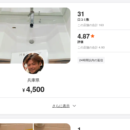
31
口コミ数
この店舗の合計 163
4.87
評価
この店舗の合計 4.93
24時間以内の返信
兵庫県
4,500
¥
さらに表示
1