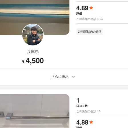
4.89
評価
この店舗の合計 4.95
24時間以内の返信
兵庫県
4,500
¥
さらに表示
1
口コミ数
この店舗の合計 13
4.88
評価