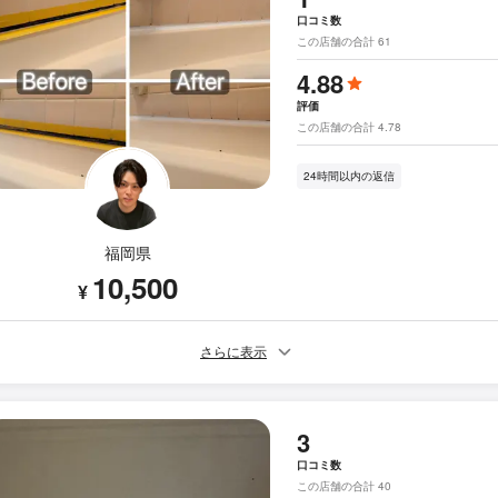
口コミ数
この店舗の合計 61
4.88
評価
この店舗の合計 4.78
24時間以内の返信
福岡県
10,500
¥
さらに表示
3
口コミ数
この店舗の合計 40