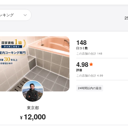
2
148
口コミ数
この店舗の合計 148
4.98
評価
この店舗の合計 4.99
24時間以内の返信
東京都
12,000
¥