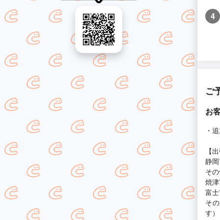
4
ご
お
・追
【出
静岡
その
焼津
富士
その
す）