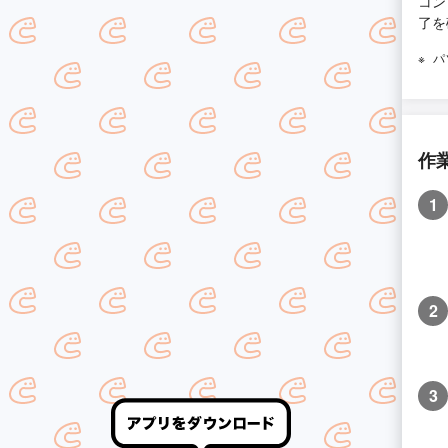
コン
了を
パ
作
1
2
3