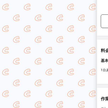
料
基
1台
作