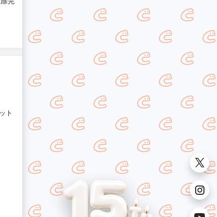
駆除完
ット