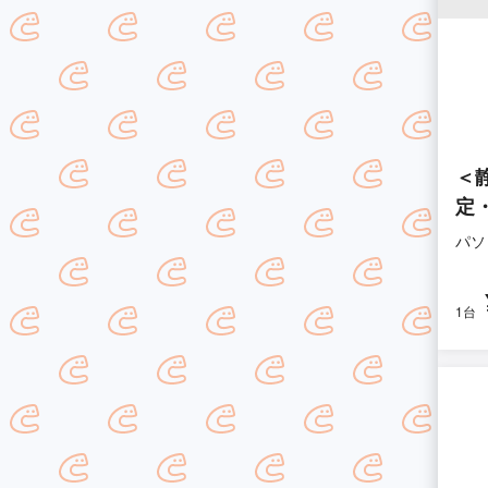
＜
定
パソ
1台