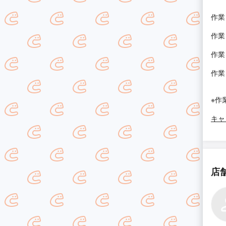
作業
作業
作業
作業
※作
キャ
店