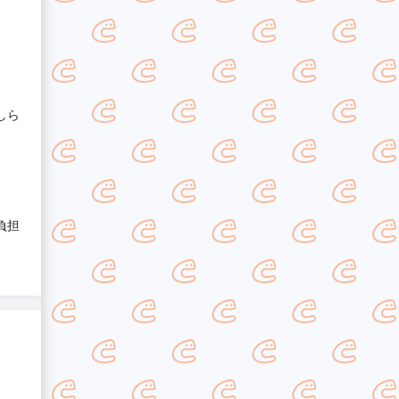
しら
負担