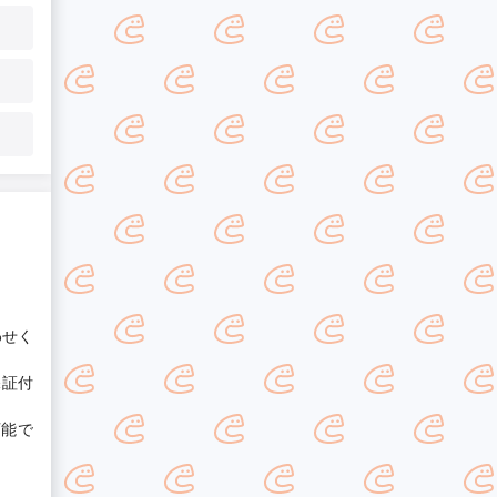
わせく
保証付
可能で