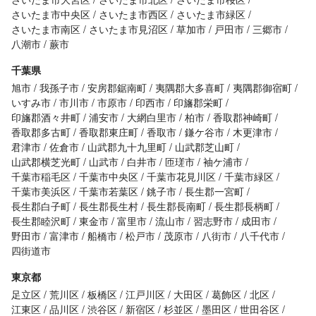
さいたま市中央区
さいたま市西区
さいたま市緑区
さいたま市南区
さいたま市見沼区
草加市
戸田市
三郷市
八潮市
蕨市
千葉県
旭市
我孫子市
安房郡鋸南町
夷隅郡大多喜町
夷隅郡御宿町
いすみ市
市川市
市原市
印西市
印旛郡栄町
印旛郡酒々井町
浦安市
大網白里市
柏市
香取郡神崎町
香取郡多古町
香取郡東庄町
香取市
鎌ケ谷市
木更津市
君津市
佐倉市
山武郡九十九里町
山武郡芝山町
山武郡横芝光町
山武市
白井市
匝瑳市
袖ケ浦市
千葉市稲毛区
千葉市中央区
千葉市花見川区
千葉市緑区
千葉市美浜区
千葉市若葉区
銚子市
長生郡一宮町
長生郡白子町
長生郡長生村
長生郡長南町
長生郡長柄町
長生郡睦沢町
東金市
富里市
流山市
習志野市
成田市
野田市
富津市
船橋市
松戸市
茂原市
八街市
八千代市
四街道市
東京都
足立区
荒川区
板橋区
江戸川区
大田区
葛飾区
北区
江東区
品川区
渋谷区
新宿区
杉並区
墨田区
世田谷区