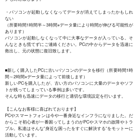
・パソコンが起動しなくなってデータが消えてしまったかもしれ
ない
（所要時間1時間半～3時間※データ量により時間が伸びる可能性が
あります）
パソコンが起動しなくなって中に大事なデータが入っている。そ
んなときも慌てずにご連絡ください。PCの中からデータを迅速に
救出し、元の状態に復旧致します。
■新しく購入したPCに古いパソコンのデータを移行（所要時間1時
間～2時間※データ量によって前後します）
新しいPCを購入したが、古い方のパソコンに大量のデータやソフ
トが残ってしまっている事例は多いです。
そんな時も迅速にデータの移行と適切な環境設定を行います。
【こんなお客様に喜ばれております】
PCやスマートフォンは今や一番身近なインフラになりました。だ
からこそ初心者が一番困ってしまうのがPCやスマホの故障やトラ
ブル。私達はそんな”身近な困ったをすぐに解決する”をモットーに
活動しています。