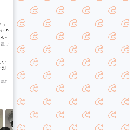
ジも
持ちの
設定に
クセサ
を読む
しい
も対
 お
を読む