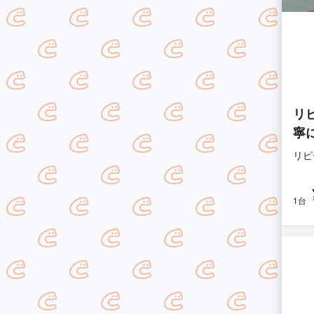
リ
寧
リピ
1台