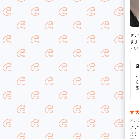
セレ
きま
ていただいて
ーを
お返
事が
に、
どの
また
とて
に助か
また
めて
せていただきま
デジ
お願
ノア
まし