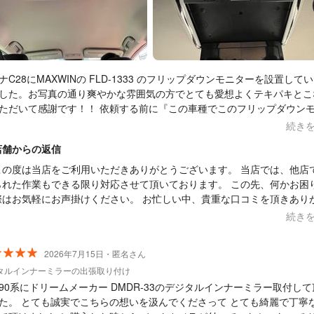
ナC28にMAXWINの FLD-1333 のフリップダウンモニターを設置して
した。お写真の通り爽やかな雰囲気の方でとても愛想よくテキパキとこ
感謝です！！ 依頼する前に『この車種でこのフリップダウンモニタ
装着して、こういう事がしたい』とメッセージで問い合わせした際、す
続き
事をくださり必要な部品等も具体的に教えていただいたので事前に用意
店舗からの返信
できました。 そのため当日に何かが足りない！これが出来ない！とな
すごく安心できました。 (ちなみに他の業者さんでは海外製品は対応不
この度は当店をご利用いただきありがとうございます。 当店では、他店
回答もありましたのである程度は事前にご確認されると良いかと思いま
られた作業もできる限り対応させて頂いております。 この先、何かお困
、小さい子供がいるので出張して取付していただき自宅で待ってられる
際はお気軽にお声掛けください。 お忙しい中、貴重な口コミを頂きあり
も有難いです。(作業終了後に子供を起こさないようご配慮いただいて
うございました。
続き
りました。ありがとうございましたm(_ _)m) 今の所予定はないですが、
車の作業が必要になった時は次もカーアシスト岐阜さんへお願いしよう
2026年7月15日・匿名さん
います。 普段は口コミ投稿をしないのですが、オススメできる方なの
した。 他の方より少しだけお値段は高めですがそれ以上に「また
タルインナーミラーの出張取り付け
いしたい」と思えるお人柄とお仕事ぶりでランキング1位である理由に
90系にドリームメーカー DMDR-33のデジタルインナーミラー取付して
すると思います♪ この度はありがとうございました(^^)
た。 とても誠実でこちらの想いを汲んでくださって とても綺麗で丁寧