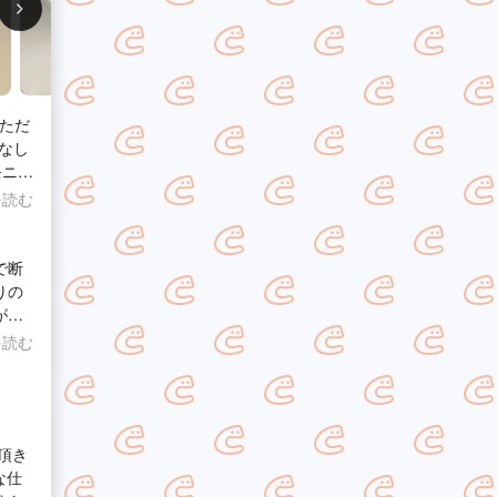
いただ
なし
ぐに
を読む
する
らず
可な
で断
す)
りの
のは
がと
本当
を読む
と決
で書か
納得
頂き
な仕