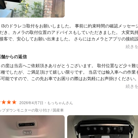
w i3のドラレコ取付をお願いしました。 事前に約束時間の確認メッセー
だき、カメラの取付位置のアドバイスもしていただきました。 大変気
接客で、安心してお願い出来ました。 さらにはカメラとアプリの接続
付き合いいただき大変ありがとうございました。 車関連のパーツやア
続き
取付でまた依頼する機会がありましたら、お願いします。
店舗からの返信
この度は当店へご依頼頂きありがとうございます。 取付位置など少々難
車種でしたが、ご満足頂けて嬉しい限りです。 当店では輸入車への作業
応可能ですので、この先お車でお困りの際はお気軽にお声掛けください。
忙しい中、貴重な口コミを頂きありがとうございました。
続き
2026年4月7日・もっちゃんさん
ップダウンモニターの取り付け / 国産車