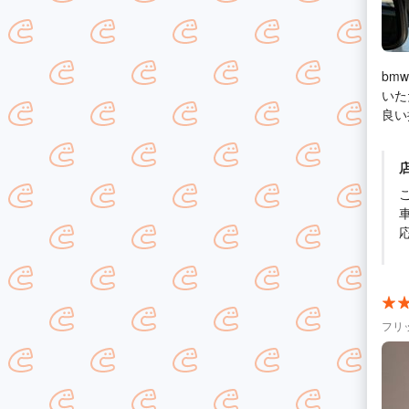
bm
いた
良い
もお
リー
フリ