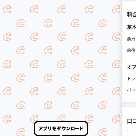
料
基
前カ
前後
オ
ドラ
バッ
口