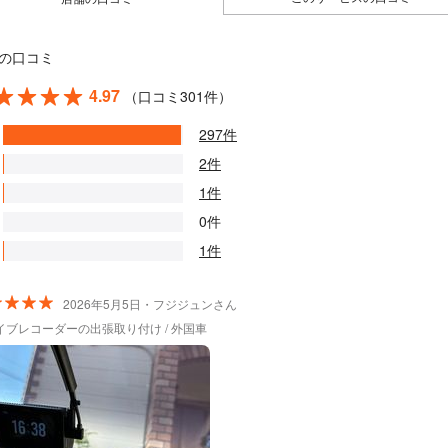
の口コミ
4.97
（口コミ301件）
297件
2件
1件
0件
1件
2026年5月5日・フジジュンさん
イブレコーダーの出張取り付け / 外国車