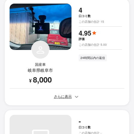
4
口コミ数
この店舗の合計 15
4.95
評価
この店舗の合計 5.00
24時間以内の返信
国産車
岐阜県岐阜市
8,000
¥
さらに表示
-
口コミ数
この店舗の合計 -