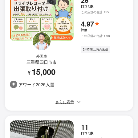
28
口コミ数
この店舗の合計 155
4.97
評価
この店舗の合計 4.98
24時間以内の返信
外国車
三重県四日市市
15,000
¥
アワード2025入選
さらに表示
11
口コミ数