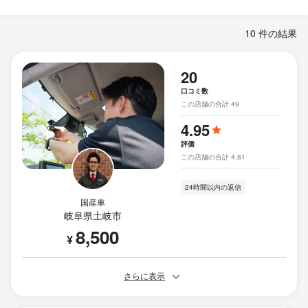
10 件の結果
20
口コミ数
この店舗の合計 49
4.95
評価
この店舗の合計 4.81
24時間以内の返信
国産車
岐阜県土岐市
8,500
¥
さらに表示