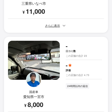
三重県いなべ市
11,000
¥
さらに表示
-
口コミ数
この店舗の合計 23
-
評価
この店舗の合計 4.73
24時間以内の返信
国産車
愛知県一宮市
8,000
¥