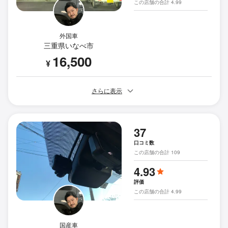
この店舗の合計 4.99
外国車
三重県いなべ市
16,500
¥
さらに表示
37
口コミ数
この店舗の合計 109
4.93
評価
この店舗の合計 4.99
国産車