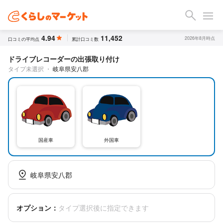
4.94
11,452
2026年8月時点
口コミの平均点
累計口コミ数
ドライブレコーダーの出張取り付け
タイプ未選択
・
岐阜県安八郡
国産車
外国車
岐阜県安八郡
オプション：
タイプ選択後に指定できます