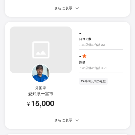
さらに表示
-
口コミ数
この店舗の合計 23
-
評価
この店舗の合計 4.73
24時間以内の返信
外国車
愛知県一宮市
15,000
¥
さらに表示