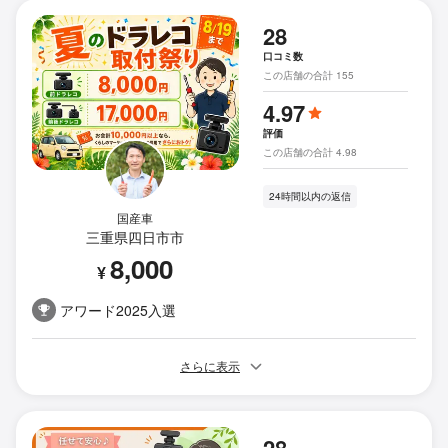
28
口コミ数
この店舗の合計 155
4.97
評価
この店舗の合計 4.98
24時間以内の返信
国産車
三重県四日市市
8,000
¥
アワード2025入選
さらに表示