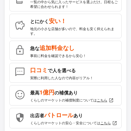
一覧の中から気に入ったサービスを選ぶだけ。日程もご
希望に合わせられます！
安い！
とにかく
地元の小さな店舗が多いので、料金も安く抑えられま
す。
追加料金なし
急な
事前に料金を確認できるから安心！
口コミ
で人を選べる
実際に利用した人なので内容がリアル！
1億円
最高
の補償あり
くらしのマーケットの補償制度については
こちら
パトロール
出店者
あり
くらしのマーケットの安心・安全については
こちら