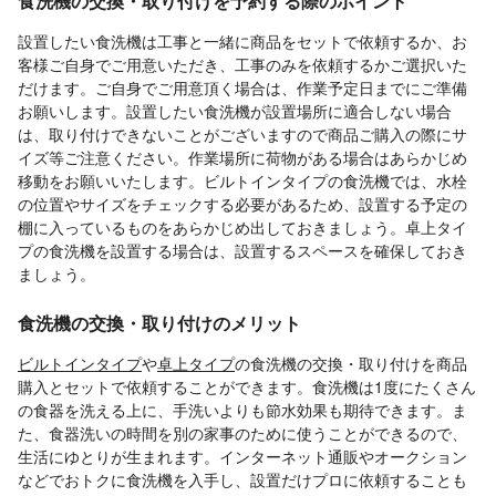
食洗機の交換・取り付けを予約する際のポイント
設置したい食洗機は工事と一緒に商品をセットで依頼するか、お
客様ご自身でご用意いただき、工事のみを依頼するかご選択いた
だけます。ご自身でご用意頂く場合は、作業予定日までにご準備
お願いします。設置したい食洗機が設置場所に適合しない場合
は、取り付けできないことがございますので商品ご購入の際にサ
イズ等ご注意ください。作業場所に荷物がある場合はあらかじめ
移動をお願いいたします。ビルトインタイプの食洗機では、水栓
の位置やサイズをチェックする必要があるため、設置する予定の
棚に入っているものをあらかじめ出しておきましょう。卓上タイ
プの食洗機を設置する場合は、設置するスペースを確保しておき
ましょう。
食洗機の交換・取り付けのメリット
ビルトインタイプ
や
卓上タイプ
の食洗機の交換・取り付けを商品
購入とセットで依頼することができます。食洗機は1度にたくさん
の食器を洗える上に、手洗いよりも節水効果も期待できます。ま
た、食器洗いの時間を別の家事のために使うことができるので、
生活にゆとりが生まれます。インターネット通販やオークション
などでおトクに食洗機を入手し、設置だけプロに依頼することも