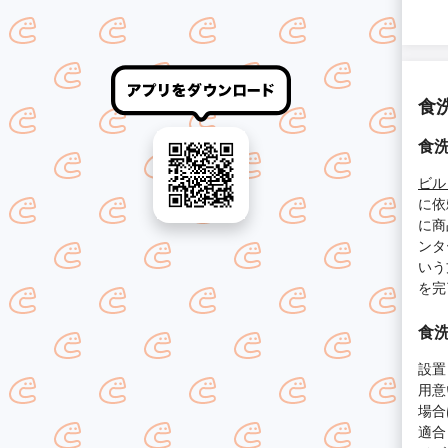
食
食
ビル
に依
に商
ンタ
いう
を完
食
設置
用意
場合
適合