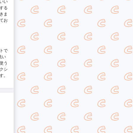
いい
する
きま
てお
トで
洗い
使う
クシ
す。