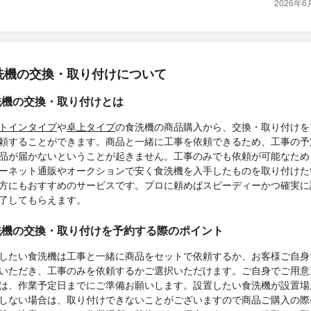
2026年
洗機の交換・取り付けについて
洗機の交換・取り付けとは
トインタイプ
や
卓上タイプ
の食洗機の商品購入から、交換・取り付けを
頼することができます。商品と一緒に工事を依頼できるため、工事の予
品が届かないということが起きません。工事のみでも依頼が可能なため
ーネット通販やオークションで安く食洗機を入手したものを取り付けた
方にもおすすめのサービスです。プロに頼めばスピーディーかつ確実に
了してもらえます。
洗機の交換・取り付けを予約する際のポイント
したい食洗機は工事と一緒に商品をセットで依頼するか、お客様ご自身
いただき、工事のみを依頼するかご選択いただけます。ご自身でご用意
は、作業予定日までにご準備お願いします。設置したい食洗機が設置場
しない場合は、取り付けできないことがございますので商品ご購入の際