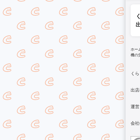
ホー
機の
くら
出店
運営
会社