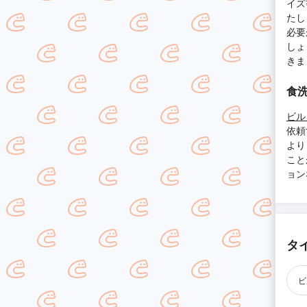
イズ
たし
必要
しょ
きま
食
ビル
依頼
より
こと
ョン
タ
ビ