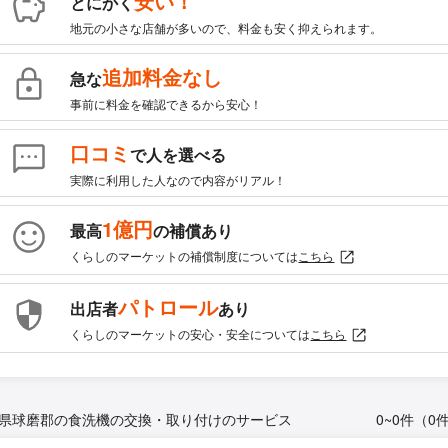
安い！
とにかく
地元の小さな店舗が多いので、料金も安く抑えられます。
追加料金なし
急な
事前に料金を確認できるから安心！
口コミ
で人を選べる
実際に利用した人なので内容がリアル！
1億円
最高
の補償あり
くらしのマーケットの補償制度については
こちら
パトロール
出店者
あり
くらしのマーケットの安心・安全については
こちら
県球磨郡の食洗機の交換・取り付けのサービス
0~0件（0