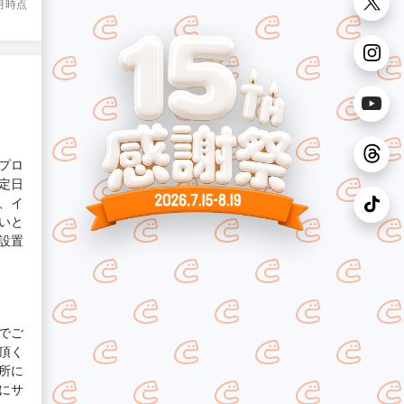
6月時点
プロ
定日
、イ
いと
設置
でご
頂く
所に
にサ