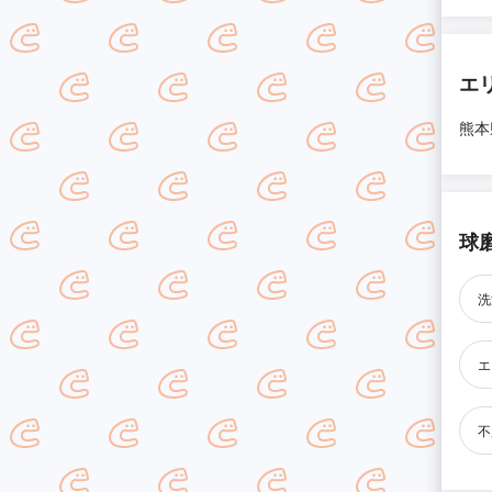
エ
熊本
球
洗
エ
不