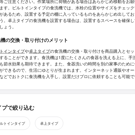
等ご注意ください。作業場所に荷物がある場合はあらかじめ移動をお願
ます。ビルトインタイプの食洗機では、水栓の位置やサイズをチェック
があるため、設置する予定の棚に入っているものをあらかじめ出してお
う。卓上タイプの食洗機を設置する場合は、設置するスペースを確保し
しょう。
洗機の交換・取り付けのメリット
トインタイプ
や
卓上タイプ
の食洗機の交換・取り付けを商品購入とセッ
することができます。食洗機は1度にたくさんの食器を洗える上に、手
も節水効果も期待できます。また、食器洗いの時間を別の家事のために
ができるので、生活にゆとりが生まれます。インターネット通販やオー
などでおトクに食洗機を入手し、設置だけプロに依頼することも可能で
イプで絞り込む
ルトインタイプ
卓上タイプ