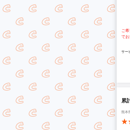
ご希
でお
サー
累
熊本