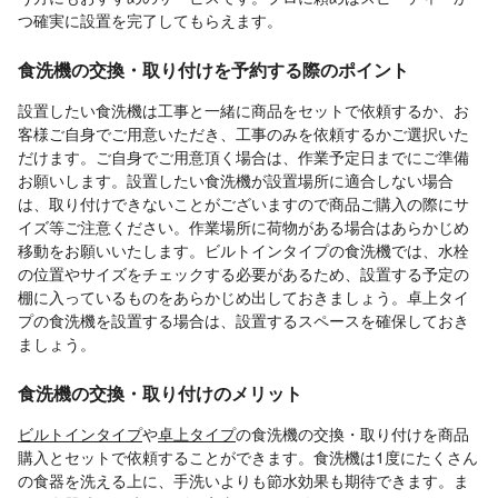
つ確実に設置を完了してもらえます。
食洗機の交換・取り付けを予約する際のポイント
設置したい食洗機は工事と一緒に商品をセットで依頼するか、お
客様ご自身でご用意いただき、工事のみを依頼するかご選択いた
だけます。ご自身でご用意頂く場合は、作業予定日までにご準備
お願いします。設置したい食洗機が設置場所に適合しない場合
は、取り付けできないことがございますので商品ご購入の際にサ
イズ等ご注意ください。作業場所に荷物がある場合はあらかじめ
移動をお願いいたします。ビルトインタイプの食洗機では、水栓
の位置やサイズをチェックする必要があるため、設置する予定の
棚に入っているものをあらかじめ出しておきましょう。卓上タイ
プの食洗機を設置する場合は、設置するスペースを確保しておき
ましょう。
食洗機の交換・取り付けのメリット
ビルトインタイプ
や
卓上タイプ
の食洗機の交換・取り付けを商品
購入とセットで依頼することができます。食洗機は1度にたくさん
の食器を洗える上に、手洗いよりも節水効果も期待できます。ま