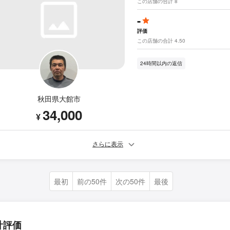
この店舗の合計 8
-
評価
この店舗の合計 4.50
24時間以内の返信
秋田県大館市
34,000
¥
さらに表示
最初
前の50件
次の50件
最後
計評価