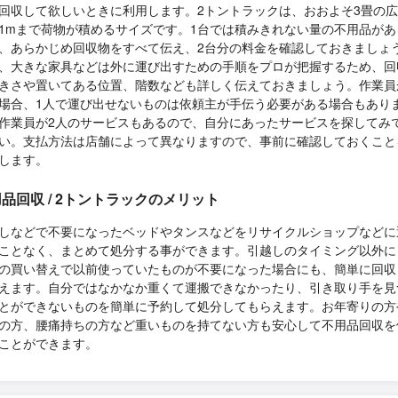
回収して欲しいときに利用します。2トントラックは、おおよそ3畳の
1mまで荷物が積めるサイズです。1台では積みきれない量の不用品があ
、あらかじめ回収物をすべて伝え、2台分の料金を確認しておきましょ
、大きな家具などは外に運び出すための手順をプロが把握するため、回
きさや置いてある位置、階数なども詳しく伝えておきましょう。作業員
場合、1人で運び出せないものは依頼主が手伝う必要がある場合もあり
作業員が2人のサービスもあるので、自分にあったサービスを探してみ
い。支払方法は店舗によって異なりますので、事前に確認しておくこと
します。
品回収 / 2トントラックのメリット
しなどで不要になったベッドやタンスなどをリサイクルショップなどに
ことなく、まとめて処分する事ができます。引越しのタイミング以外に
の買い替えで以前使っていたものが不要になった場合にも、簡単に回収
えます。自分ではなかなか重くて運搬できなかったり、引き取り手を見
とができないものを簡単に予約して処分してもらえます。お年寄りの方
の方、腰痛持ちの方など重いものを持てない方も安心して不用品回収を
ことができます。