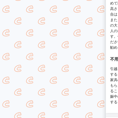
めて
高さ
合は
また
の大
人の
す。
ださ
勧め
不用
引越
する
家具
もら
るこ
娠中
する