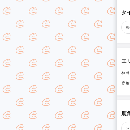
タ
軽
エ
秋田
鹿角
鹿
不