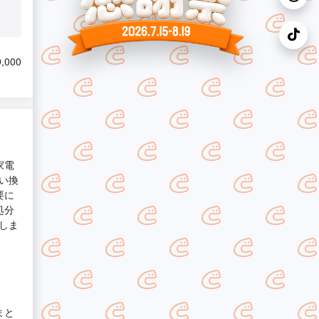
,000
家電
い換
要に
処分
しま
まと