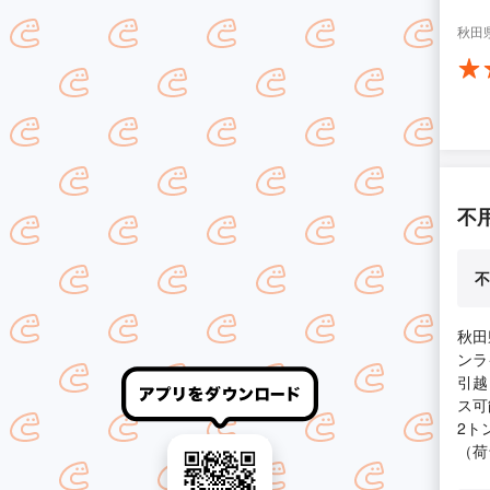
秋田
不
不
秋田
ンラ
引越
ス可
2ト
（荷