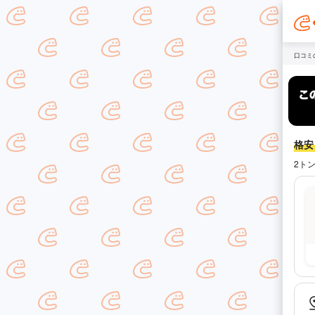
口コミ
格安！
2ト