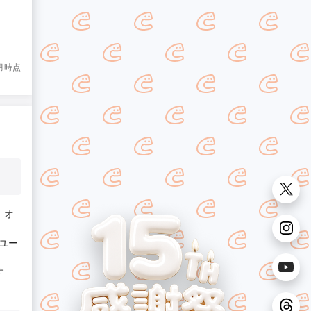
8月時点
、オ
ユー
す