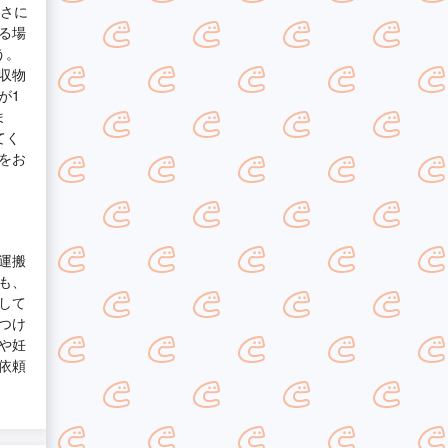
広さに
る場
う。
収物
が1
ま
てく
をお
運搬
も、
して
つけ
や妊
依頼