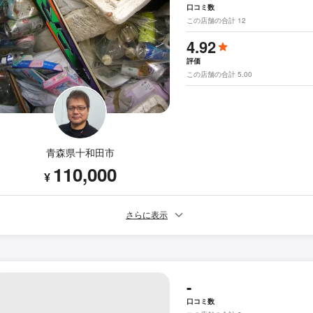
口コミ数
この店舗の合計 12
4.92
評価
この店舗の合計 5.00
青森県十和田市
110,000
¥
さらに表示
-
口コミ数