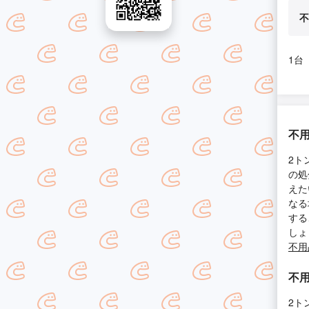
不
1台
不用
2ト
の処
えた
なる
する
しょ
不用
不用
2ト