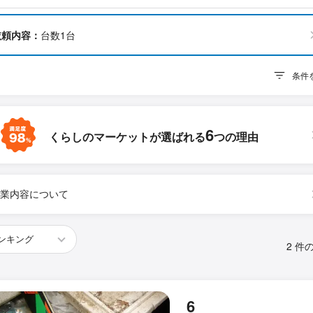
依頼内容：
台数1台
条件
6
くらしのマーケットが
選ばれる
つの理由
業内容について
2 件
6