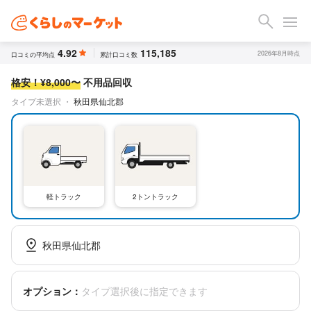
4.92
115,185
2026年8月時点
口コミの平均点
累計口コミ数
格安！¥8,000〜
不用品回収
タイプ未選択
・
秋田県仙北郡
軽トラック
2トントラック
秋田県仙北郡
オプション：
タイプ選択後に指定できます