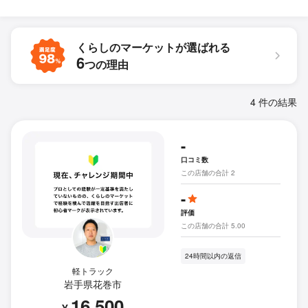
くらしのマーケットが
選ばれる
6
つの理由
4 件の結果
-
口コミ数
この店舗の合計 2
-
評価
この店舗の合計 5.00
24時間以内の返信
軽トラック
岩手県花巻市
16,500