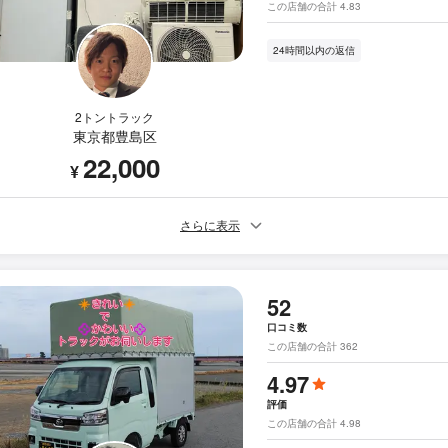
この店舗の合計 4.83
24時間以内の返信
2トントラック
東京都豊島区
22,000
¥
さらに表示
52
口コミ数
この店舗の合計 362
4.97
評価
この店舗の合計 4.98