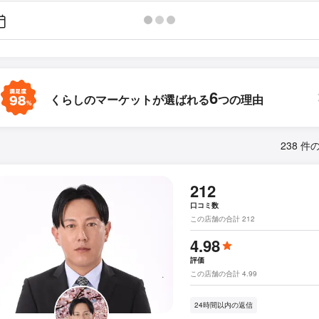
6
くらしのマーケットが
選ばれる
つの理由
238 件
212
口コミ数
この店舗の合計 212
4.98
評価
この店舗の合計 4.99
24時間以内の返信