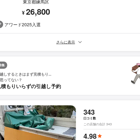
東京都練馬区
26,800
¥
アワード2025入選
さらに表示
特集
越しするときはまず見積もり...
思ってない？
見積もりいらずの引越し予約
343
口コミ数
この店舗の合計 343
4.98