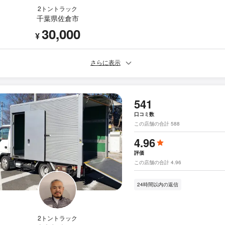
2トントラック
千葉県佐倉市
30,000
¥
さらに表示
541
口コミ数
この店舗の合計 588
4.96
評価
この店舗の合計 4.96
24時間以内の返信
2トントラック