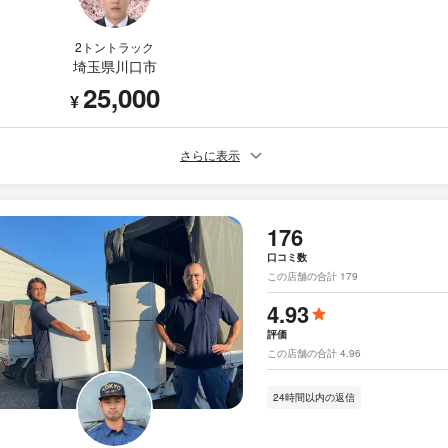
2トントラック
埼玉県川口市
25,000
¥
さらに表示
176
口コミ数
この店舗の合計 179
4.93
評価
この店舗の合計 4.96
24時間以内の返信