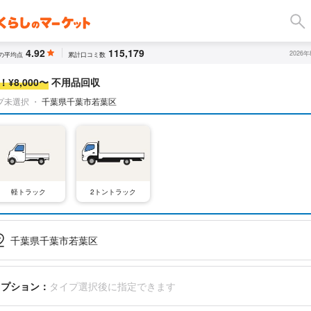
4.92
115,179
2026
の平均点
累計口コミ数
¥8,000〜
不用品回収
プ未選択
・
千葉県千葉市若葉区
軽トラック
2トントラック
千葉県千葉市若葉区
オプション：
タイプ選択後に指定できます