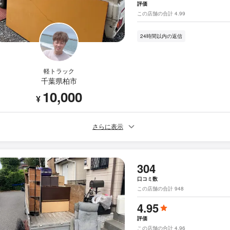
評価
この店舗の合計 4.99
24時間以内の返信
軽トラック
千葉県柏市
10,000
¥
さらに表示
304
口コミ数
この店舗の合計 948
4.95
評価
この店舗の合計 4.96