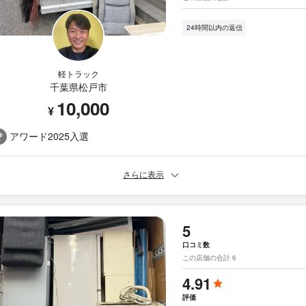
24時間以内の返信
軽トラック
千葉県松戸市
10,000
¥
アワード2025入選
さらに表示
5
口コミ数
この店舗の合計 6
4.91
評価