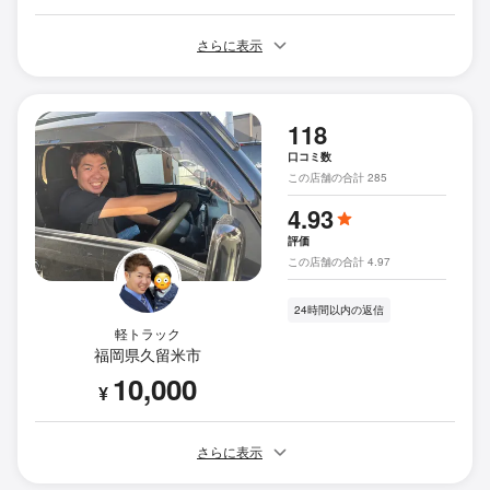
さらに表示
118
口コミ数
この店舗の合計 285
4.93
評価
この店舗の合計 4.97
24時間以内の返信
軽トラック
福岡県久留米市
10,000
¥
さらに表示