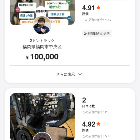
4.91
評価
この店舗の合計 4.87
24時間以内の返信
2トントラック
福岡県福岡市中央区
100,000
¥
さらに表示
2
口コミ数
この店舗の合計 2
4.92
評価
この店舗の合計 5.00