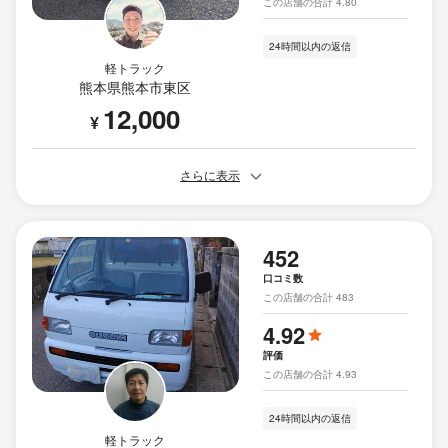
この店舗の合計 4.80
24時間以内の返信
軽トラック
熊本県熊本市東区
12,000
¥
さらに表示
452
口コミ数
この店舗の合計 483
4.92
評価
この店舗の合計 4.93
24時間以内の返信
軽トラック