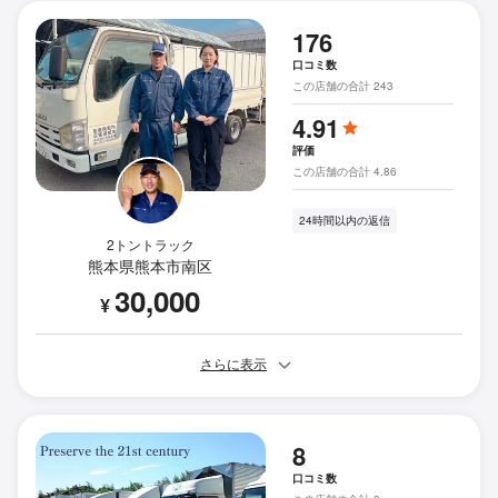
176
口コミ数
この店舗の合計 243
4.91
評価
この店舗の合計 4.86
24時間以内の返信
2トントラック
熊本県熊本市南区
30,000
¥
さらに表示
8
口コミ数