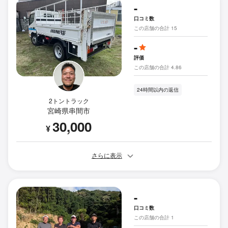
-
口コミ数
この店舗の合計 15
-
評価
この店舗の合計 4.86
24時間以内の返信
2トントラック
宮崎県串間市
30,000
¥
さらに表示
-
口コミ数
この店舗の合計 1