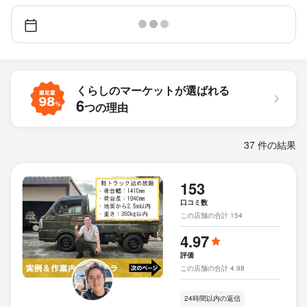
くらしのマーケットが
選ばれる
6
つの理由
37 件の結果
153
口コミ数
この店舗の合計 154
4.97
評価
この店舗の合計 4.98
24時間以内の返信