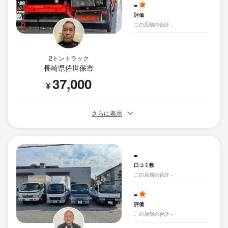
-
評価
この店舗の合計 -
2トントラック
長崎県佐世保市
37,000
¥
さらに表示
-
口コミ数
この店舗の合計 -
-
評価
この店舗の合計 -