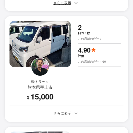
さらに表示
2
口コミ数
この店舗の合計 3
4.90
評価
この店舗の合計 4.66
軽トラック
熊本県宇土市
15,000
¥
さらに表示