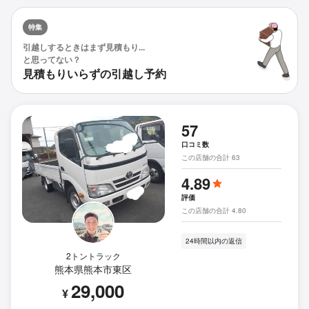
特集
引越しするときはまず見積もり...
と思ってない？
見積もりいらずの引越し予約
57
口コミ数
この店舗の合計 63
4.89
評価
この店舗の合計 4.80
24時間以内の返信
2トントラック
熊本県熊本市東区
29,000
¥