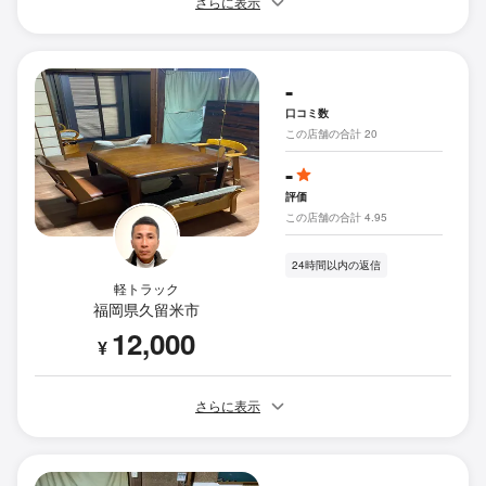
さらに表示
-
口コミ数
この店舗の合計 20
-
評価
この店舗の合計 4.95
24時間以内の返信
軽トラック
福岡県久留米市
12,000
¥
さらに表示