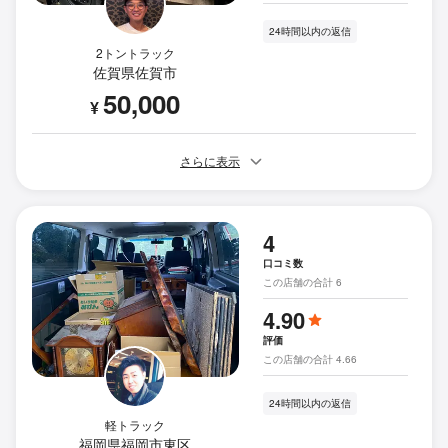
24時間以内の返信
2トントラック
佐賀県佐賀市
50,000
¥
さらに表示
4
口コミ数
この店舗の合計 6
4.90
評価
この店舗の合計 4.66
24時間以内の返信
軽トラック
福岡県福岡市東区