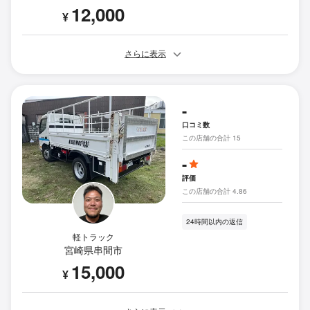
12,000
¥
さらに表示
-
口コミ数
この店舗の合計 15
-
評価
この店舗の合計 4.86
24時間以内の返信
軽トラック
宮崎県串間市
15,000
¥