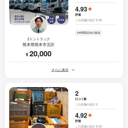
4.93
評価
この店舗の合計 5.00
24時間以内の返信
2トントラック
熊本県熊本市北区
20,000
¥
さらに表示
2
口コミ数
この店舗の合計 2
4.92
評価
この店舗の合計 5.00