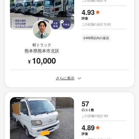
この店舗の合計 9
4.93
評価
この店舗の合計 5.00
24時間以内の返信
軽トラック
熊本県熊本市北区
10,000
¥
さらに表示
57
口コミ数
この店舗の合計 63
4.89
評価