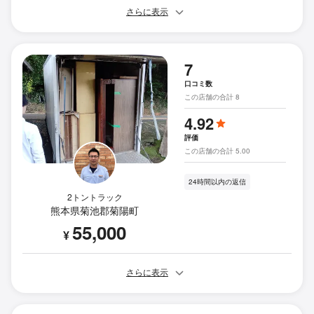
さらに表示
7
口コミ数
この店舗の合計 8
4.92
評価
この店舗の合計 5.00
24時間以内の返信
2トントラック
熊本県菊池郡菊陽町
55,000
¥
さらに表示