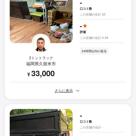
-
口コミ数
この店舗の合計 20
-
評価
この店舗の合計 4.95
24時間以内の返信
2トントラック
福岡県久留米市
33,000
¥
さらに表示
-
口コミ数
この店舗の合計 -