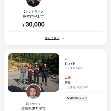
2トントラック
熊本県宇土市
30,000
¥
さらに表示
-
口コミ数
この店舗の合計 1
-
評価
この店舗の合計 5.00
24時間以内の返信
軽トラック
佐賀県伊万里市