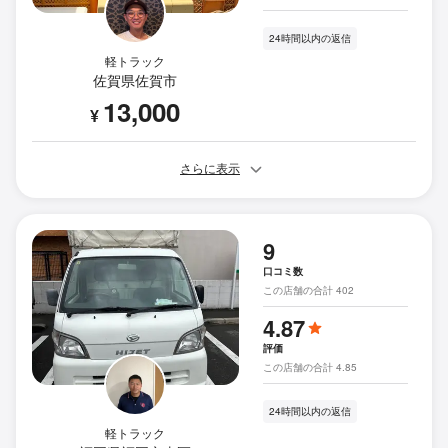
24時間以内の返信
軽トラック
佐賀県佐賀市
13,000
¥
さらに表示
9
口コミ数
この店舗の合計 402
4.87
評価
この店舗の合計 4.85
24時間以内の返信
軽トラック