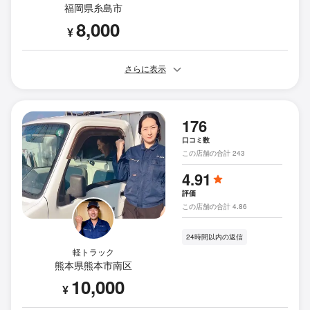
福岡県糸島市
8,000
¥
さらに表示
176
口コミ数
この店舗の合計 243
4.91
評価
この店舗の合計 4.86
24時間以内の返信
軽トラック
熊本県熊本市南区
10,000
¥