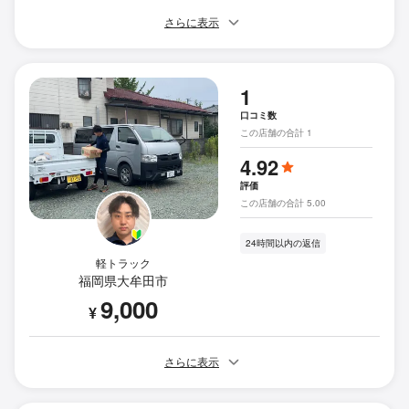
さらに表示
1
口コミ数
この店舗の合計 1
4.92
評価
この店舗の合計 5.00
24時間以内の返信
軽トラック
福岡県大牟田市
9,000
¥
さらに表示