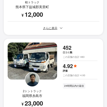
軽トラック
熊本県下益城郡美里町
12,000
¥
さらに表示
452
口コミ数
この店舗の合計 483
4.92
評価
この店舗の合計 4.93
24時間以内の返信
2トントラック
福岡県糸島市
23,000
¥