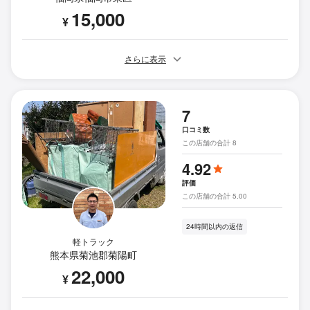
15,000
¥
さらに表示
7
口コミ数
この店舗の合計 8
4.92
評価
この店舗の合計 5.00
24時間以内の返信
軽トラック
熊本県菊池郡菊陽町
22,000
¥