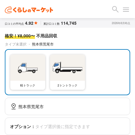
4.92
114,745
2026年8月時点
口コミの平均点
累計口コミ数
格安！¥8,000〜
不用品回収
タイプ未選択
・
熊本県荒尾市
軽トラック
2トントラック
熊本県荒尾市
オプション：
タイプ選択後に指定できます