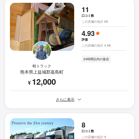
11
口コミ数
この店舗の合計 68
4.93
評価
この店舗の合計 4.98
24時間以内の返信
軽トラック
熊本県上益城郡嘉島町
12,000
¥
さらに表示
8
口コミ数
この店舗の合計 9