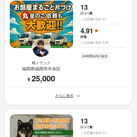
13
口コミ数
この店舗の合計 31
4.91
評価
この店舗の合計 4.87
24時間以内の返信
軽トラック
福岡県福岡市中央区
25,000
¥
さらに表示
13
口コミ数
この店舗の合計 31