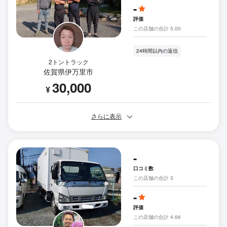
-
評価
この店舗の合計 5.00
24時間以内の返信
2トントラック
佐賀県伊万里市
30,000
¥
さらに表示
-
口コミ数
この店舗の合計 3
-
評価
この店舗の合計 4.66