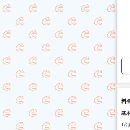
料
基
1台