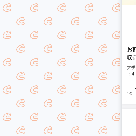
お
収
大手
ます
1台