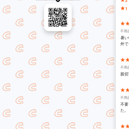
2
1
不用品
暑い
外で
不用品
親切
不用品
不要
た。