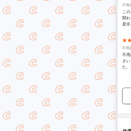
不用品
この
関わ
是非
不用品
不用
さい
た、
がと