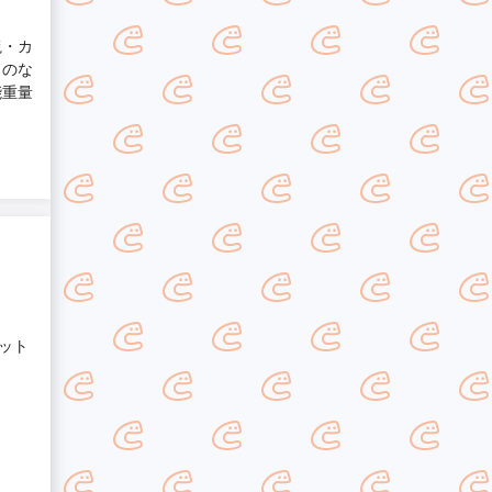
毯・カ
らのな
能重量
ット