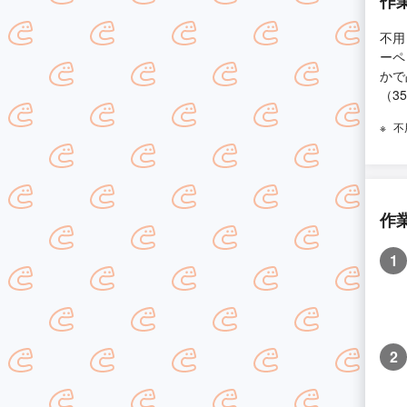
作
不用
ーペ
かで
（3
不
作
1
2