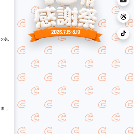
もの以
！
りまし