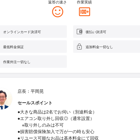
返答の速さ
作業実績
オンラインカード決済可
後払い決済可
最低料金保証
追加料金一切なし
作業外注一切なし
店長：平岡晃
セールスポイント
●大きな商品は2名でお伺い（別途料金）
●エアコン取り外し回収◎（通常設置）
※取り外しのみは不可
●損害賠償保険加入で万が一の時も安心
●リユース可能なお品は基本料金にて回収