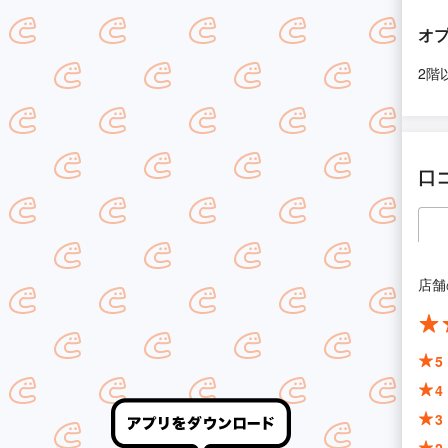
オ
2階
口
店舗
5
4
3