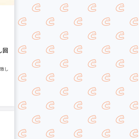
し回
取致し