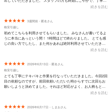
出していただきました。 スタッフの方も終始にこやかで、丁寧に
対応してくださいました。また機会があれば、ぜひお願いしたい
続きを読む
と思います。
3週間前・匿名さん
格安引越し
初めてこちらを利用させてもらいました。 みなさんが書いてるよ
うに本当にあっという間！ 1時間ほどで終わりました。 とても感
じの良い方でしたし、また何かあれば絶対利用させていただきた
いです(*^^*) 本当に感謝です！
続きを読む
2026年6月13日・匿名さん
格安引越し
とても丁寧にテキパキと作業を行なっていただきました。今回2回
目の依頼なのですが、前回依頼いただいた時からすでに次回もお
願いしようと決めてました。それほど対応がよく、お人柄もとて
も優しい方です。また友人知人にもおすすめするくらいとても満
続きを読む
足しています。トラックいっぱいまで積み込んでもらい少しお手
伝いして距離も近かったので、2時間ほどで作業終了しました。次
回もお願いしたいと思います。
2026年6月17日・しまおさん