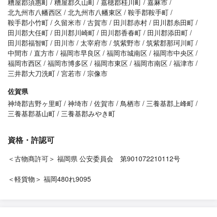
糟屋郡須惠町
糟屋郡久山町
嘉穂郡桂川町
嘉麻市
北九州市八幡西区
北九州市八幡東区
鞍手郡鞍手町
鞍手郡小竹町
久留米市
古賀市
田川郡赤村
田川郡糸田町
田川郡大任町
田川郡川崎町
田川郡香春町
田川郡添田町
田川郡福智町
田川市
太宰府市
筑紫野市
筑紫郡那珂川町
中間市
直方市
福岡市早良区
福岡市城南区
福岡市中央区
福岡市西区
福岡市博多区
福岡市東区
福岡市南区
福津市
三井郡大刀洗町
宮若市
宗像市
佐賀県
神埼郡吉野ヶ里町
神埼市
佐賀市
鳥栖市
三養基郡上峰町
三養基郡基山町
三養基郡みやき町
資格・許認可
＜古物商許可＞ 福岡県 公安委員会 第901072210112号
＜軽貨物＞ 福岡480れ9095