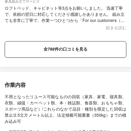
家具組み立てサービス
ロフトベッド、キャビネット等3点をお願いしました。 迅速丁寧
で、依頼の翌日に対応してくださり感謝しかありません。 組み立
ても非常に丁寧で、作業一つひとつから「For our customers（お
客様のために）」という気持ちが伝わってきました。 安心してお
続きを読む
任せできる業者さんです。 また機会があれば、ぜひお願いしたい
と思います。ありがとうございました。
全788件の口コミを見る
作業内容
不用となったリユース可能なものの回収（家具、家電、寝具類、
衣類、絨毯・カーペット類、本・雑誌類、食器類、おもちゃ類、
スポーツ用品など）/これらのなかで品目・種別を限定した回収は
禁止/2.5立方メートル以上、法定積載可能重量（350kg）までの積
み込み可