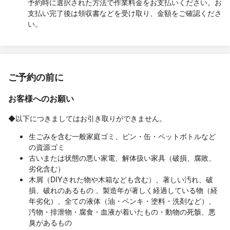
予約時に選択された方法で作業料金をお支払いください。お
支払い完了後は領収書などを受け取り、金額をご確認くださ
い。
ご予約の前に
お客様へのお願い
◆以下につきましてはお引き取りができません。
生ごみを含む一般家庭ゴミ、ビン・缶・ペットボトルなど
の資源ゴミ
古いまたは状態の悪い家電、解体扱い家具（破損、腐敗、
劣化含む）
木屑（DIYされた物や木箱なども含む）、著しい汚れ、破
損、破れのあるもの 、製造年が著しく経過している物（経
年劣化）、全ての液体（油・ペンキ・塗料・洗剤など）、
汚物・排泄物・腐食・血液が着いたもの・動物の死骸、悪
臭があるもの