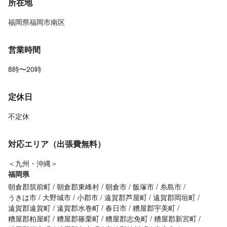
所在地
福岡県福岡市南区
営業時間
8時〜20時
定休日
不定休
対応エリア（出張費無料）
＜九州・沖縄＞
福岡県
朝倉郡筑前町
朝倉郡東峰村
朝倉市
飯塚市
糸島市
うきは市
大野城市
小郡市
遠賀郡芦屋町
遠賀郡岡垣町
遠賀郡遠賀町
遠賀郡水巻町
春日市
糟屋郡宇美町
糟屋郡粕屋町
糟屋郡篠栗町
糟屋郡志免町
糟屋郡新宮町