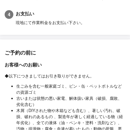
お支払い
4
現地にて作業料金をお支払い下さい。
ご予約の前に
お客様へのお願い
◆以下につきましてはお引き取りができません。
生ごみを含む一般家庭ゴミ、ビン・缶・ペットボトルなど
の資源ゴミ
古いまたは状態の悪い家電、解体扱い家具（破損、腐敗、
劣化含む）
木屑（DIYされた物や木箱なども含む）、著しい汚れ、破
損、破れのあるもの 、製造年が著しく経過している物（経
年劣化）、全ての液体（油・ペンキ・塗料・洗剤など）、
汚物・排泄物・腐食・血液が着いたもの・動物の死骸、悪