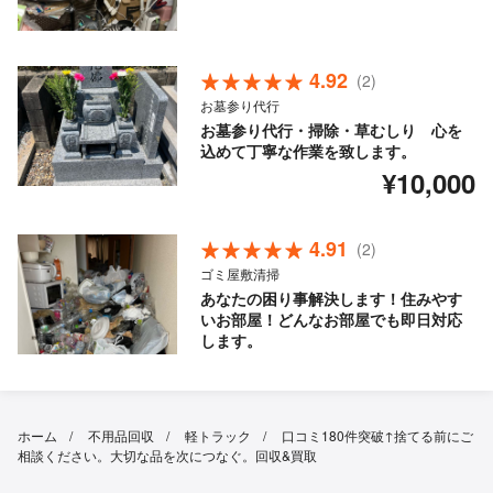
4.92
(2)
お墓参り代行
お墓参り代行・掃除・草むしり 心を
込めて丁寧な作業を致します。
¥10,000
4.91
(2)
ゴミ屋敷清掃
あなたの困り事解決します！住みやす
いお部屋！どんなお部屋でも即日対応
します。
ホーム
不用品回収
軽トラック
口コミ180件突破↑捨てる前にご
相談ください。大切な品を次につなぐ。回収&買取