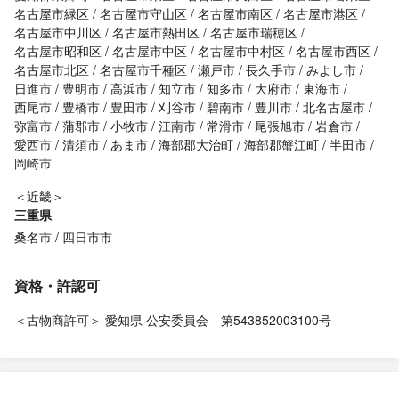
名古屋市緑区
名古屋市守山区
名古屋市南区
名古屋市港区
名古屋市中川区
名古屋市熱田区
名古屋市瑞穂区
名古屋市昭和区
名古屋市中区
名古屋市中村区
名古屋市西区
名古屋市北区
名古屋市千種区
瀬戸市
長久手市
みよし市
日進市
豊明市
高浜市
知立市
知多市
大府市
東海市
西尾市
豊橋市
豊田市
刈谷市
碧南市
豊川市
北名古屋市
弥富市
蒲郡市
小牧市
江南市
常滑市
尾張旭市
岩倉市
愛西市
清須市
あま市
海部郡大治町
海部郡蟹江町
半田市
岡崎市
＜近畿＞
三重県
桑名市
四日市市
資格・許認可
＜古物商許可＞ 愛知県 公安委員会 第543852003100号