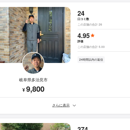
24
口コミ数
この店舗の合計 26
4.95
評価
この店舗の合計 5.00
24時間以内の返信
岐阜県多治見市
9,800
¥
さらに表示
374