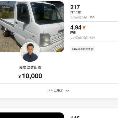
217
口コミ数
この店舗の合計 237
4.94
評価
この店舗の合計 4.95
24時間以内の返信
愛知県豊田市
10,000
¥
さらに表示
116