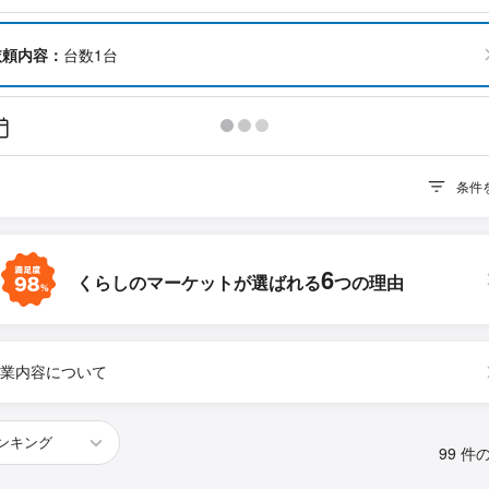
依頼内容：
台数1台
条件
6
くらしのマーケットが
選ばれる
つの理由
業内容について
99 件