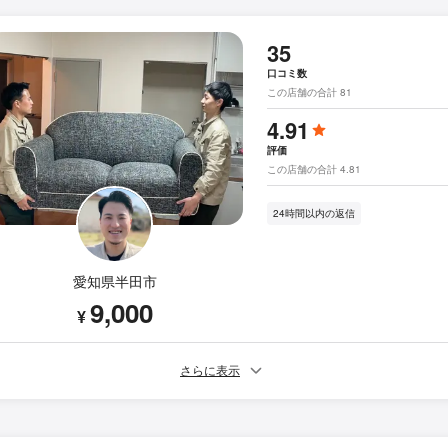
35
口コミ数
この店舗の合計 81
4.91
評価
この店舗の合計 4.81
24時間以内の返信
愛知県半田市
9,000
¥
さらに表示