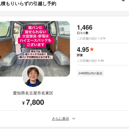
見積もりいらずの引越し予約
1,466
口コミ数
この店舗の合計 1,474
4.95
評価
この店舗の合計 4.96
24時間以内の返信
愛知県名古屋市名東区
7,800
¥
さらに表示