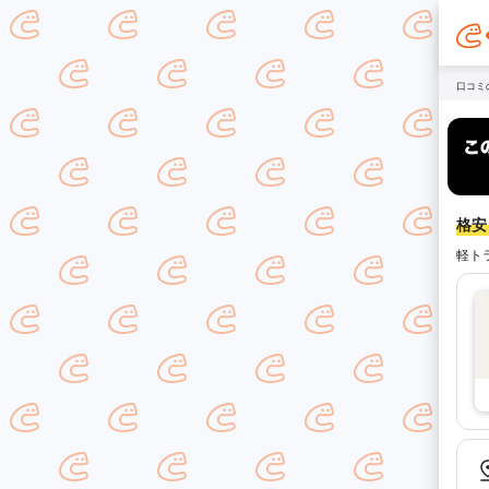
口コミ
格安！
軽ト