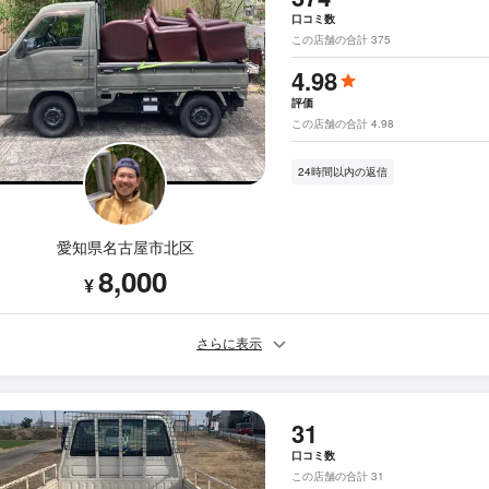
口コミ数
この店舗の合計 375
4.98
評価
この店舗の合計 4.98
24時間以内の返信
愛知県名古屋市北区
8,000
¥
さらに表示
31
口コミ数
この店舗の合計 31