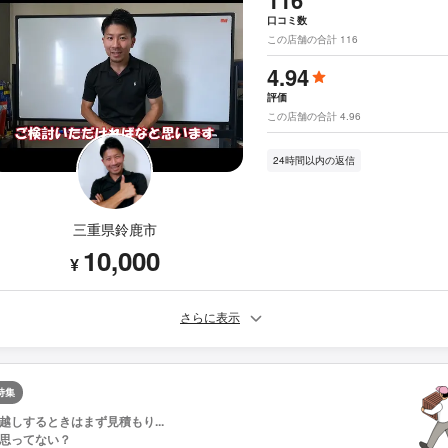
口コミ数
この店舗の合計 116
4.94
評価
この店舗の合計 4.96
24時間以内の返信
三重県鈴鹿市
10,000
¥
さらに表示
特集
越しするときはまず見積もり...
思ってない？