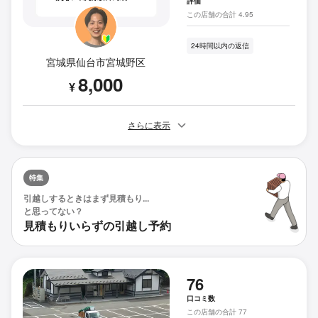
評価
この店舗の合計 4.95
24時間以内の返信
宮城県仙台市宮城野区
8,000
¥
さらに表示
特集
引越しするときはまず見積もり...
と思ってない？
見積もりいらずの引越し予約
76
口コミ数
この店舗の合計 77