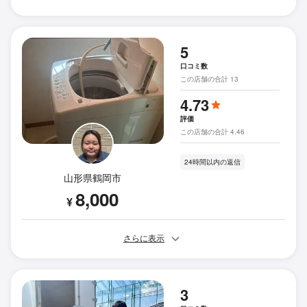
5
口コミ数
この店舗の合計 13
4.73
評価
この店舗の合計 4.46
24時間以内の返信
山形県鶴岡市
8,000
¥
さらに表示
3