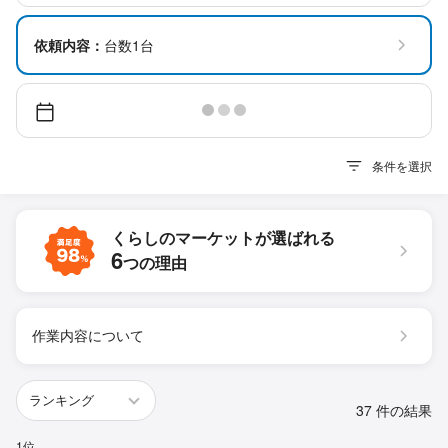
依頼内容：
台数1台
条件を選択
くらしのマーケットが
選ばれる
6
つの理由
作業内容について
37 件の結果
1位