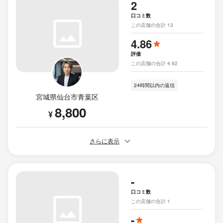
2
口コミ数
この店舗の合計 13
4.86
評価
この店舗の合計 4.92
24時間以内の返信
宮城県仙台市青葉区
8,800
¥
さらに表示
-
口コミ数
この店舗の合計 1
-