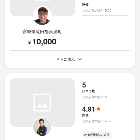
評価
この店舗の合計 5.00
宮城県遠田郡美里町
10,000
¥
さらに表示
5
口コミ数
この店舗の合計 5
4.91
評価
この店舗の合計 4.59
24時間以内の返信