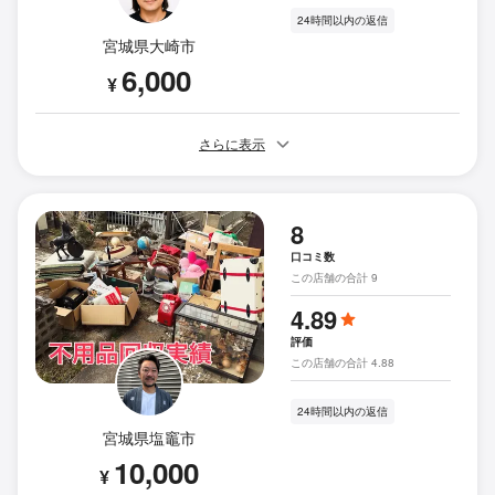
24時間以内の返信
宮城県大崎市
6,000
¥
さらに表示
8
口コミ数
この店舗の合計 9
4.89
評価
この店舗の合計 4.88
24時間以内の返信
宮城県塩竈市
10,000
¥