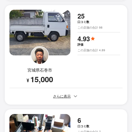
25
口コミ数
この店舗の合計 98
4.93
評価
この店舗の合計 4.89
宮城県石巻市
15,000
¥
さらに表示
6
口コミ数
この店舗の合計 7