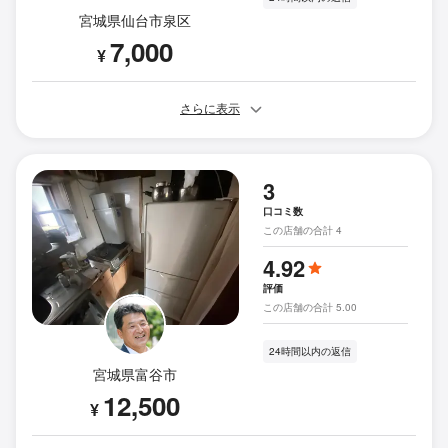
宮城県仙台市泉区
7,000
¥
さらに表示
3
口コミ数
この店舗の合計 4
4.92
評価
この店舗の合計 5.00
24時間以内の返信
宮城県富谷市
12,500
¥