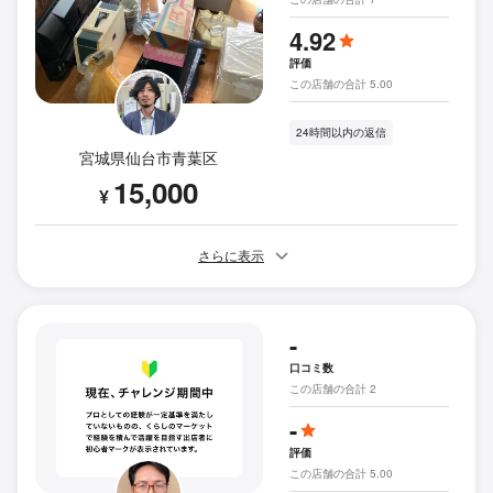
4.92
評価
この店舗の合計 5.00
24時間以内の返信
宮城県仙台市青葉区
15,000
¥
さらに表示
-
口コミ数
この店舗の合計 2
-
評価
この店舗の合計 5.00