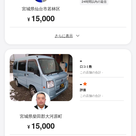
24時間以内の返信
宮城県仙台市若林区
15,000
¥
さらに表示
-
口コミ数
この店舗の合計 -
-
評価
この店舗の合計 -
宮城県柴田郡大河原町
15,000
¥