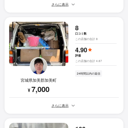
さらに表示
8
口コミ数
この店舗の合計 8
4.90
評価
この店舗の合計 4.87
24時間以内の返信
宮城県加美郡加美町
7,000
¥
さらに表示