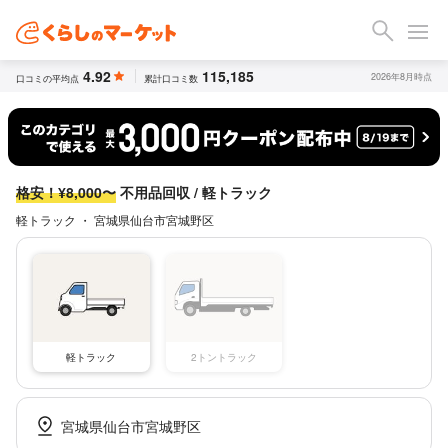
4.92
115,185
2026年8月時点
口コミの平均点
累計口コミ数
格安！¥8,000〜
不用品回収 / 軽トラック
軽トラック ・ 宮城県仙台市宮城野区
軽トラック
2トントラック
宮城県仙台市宮城野区