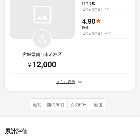
口コミ数
この店舗の合計 18
4.90
評価
この店舗の合計 4.66
宮城県仙台市若林区
12,000
¥
さらに表示
最初
前の50件
次の50件
最後
累計評価