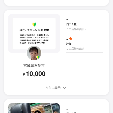
-
口コミ数
この店舗の合計 -
-
評価
この店舗の合計 -
宮城県石巻市
10,000
¥
さらに表示
-