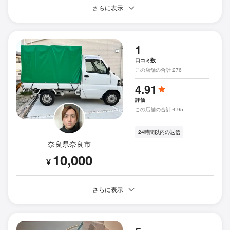
さらに表示
1
口コミ数
この店舗の合計 276
4.91
評価
この店舗の合計 4.95
24時間以内の返信
奈良県奈良市
10,000
¥
さらに表示