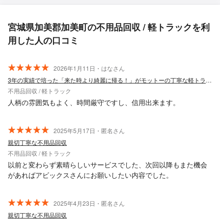
宮城県加美郡加美町の不用品回収 / 軽トラックを利
用した人の口コミ
2026年1月11日・はなさん
3年の実績で培った「来た時より綺麗に帰る！」がモットーの丁寧な軽トラ回収サービス
不用品回収 / 軽トラック
人柄の雰囲気もよく、時間厳守ですし、信用出来ます。
2025年5月17日・匿名さん
親切丁寧な不用品回収
不用品回収 / 軽トラック
以前と変わらず素晴らしいサービスでした、次回以降もまた機会
があればアビックスさんにお願いしたい内容でした。
2025年4月23日・匿名さん
親切丁寧な不用品回収