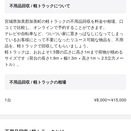
不用品回収 / 軽トラックについて
宮城県加美郡加美町の軽トラックの不用品回収を料金や相場、口
コミで比較し、オンラインで予約することができます。
テレビや自転車など、ついつい家に置きっぱなしになってしまっ
ているお客様にとって不要になったリユース可能な物品を、不用
品を、軽トラックで回収してもらいましょう。
軽トラックは、おおよそ1.5畳の広さに高さ1mまで荷物が積める
サイズです（荷台の長さ1.9m × 幅1.3m × 高さ1m ≒ 2.5立方メー
トル）。
不用品回収 / 軽トラックの相場
1台
¥8,000〜¥15,000