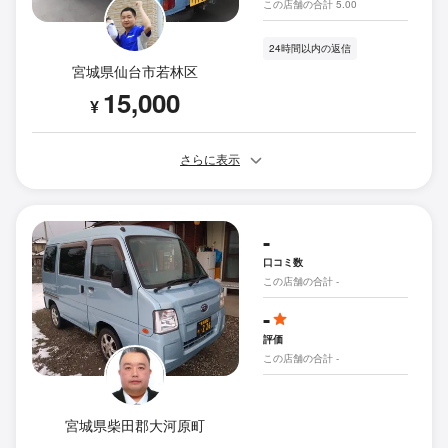
この店舗の合計 5.00
24時間以内の返信
宮城県仙台市若林区
15,000
¥
さらに表示
-
口コミ数
この店舗の合計 -
-
評価
この店舗の合計 -
宮城県柴田郡大河原町