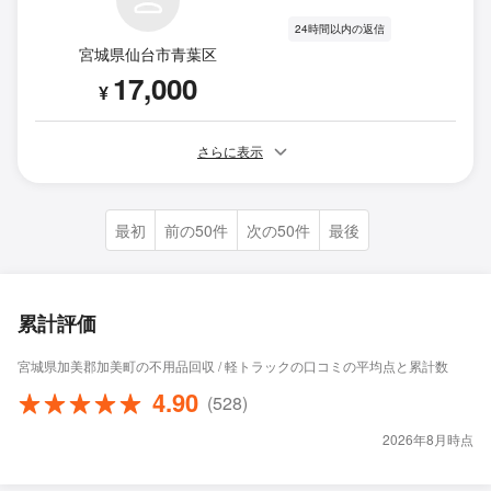
24時間以内の返信
宮城県仙台市青葉区
17,000
¥
さらに表示
最初
前の50件
次の50件
最後
累計評価
宮城県加美郡加美町の不用品回収 / 軽トラックの口コミの平均点と累計数
4.90
(528)
2026年8月時点