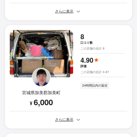
さらに表示
8
口コミ数
この店舗の合計 8
4.90
評価
この店舗の合計 4.87
24時間以内の返信
宮城県加美郡加美町
6,000
¥
さらに表示