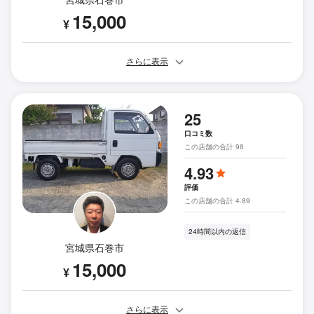
15,000
¥
さらに表示
25
口コミ数
この店舗の合計 98
4.93
評価
この店舗の合計 4.89
24時間以内の返信
宮城県石巻市
15,000
¥
さらに表示