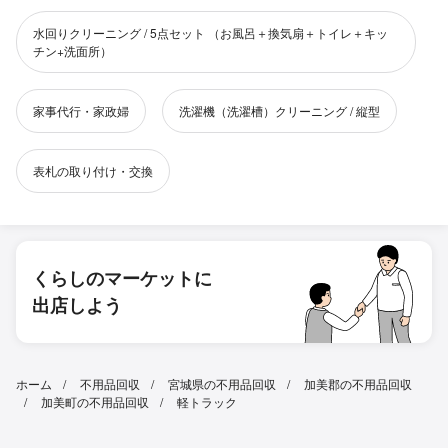
水回りクリーニング / 5点セット （お風呂＋換気扇＋トイレ＋キッ
チン+洗面所）
家事代行・家政婦
洗濯機（洗濯槽）クリーニング / 縦型
表札の取り付け・交換
くらしのマーケットに
出店しよう
ホーム
不用品回収
宮城県の不用品回収
加美郡の不用品回収
加美町の不用品回収
軽トラック