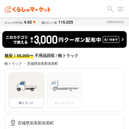
4.92
115,025
2026年8月時点
口コミの平均点
累計口コミ数
格安！¥8,000〜
不用品回収 / 軽トラック
軽トラック ・ 宮城県加美郡加美町
軽トラック
2トントラック
宮城県加美郡加美町