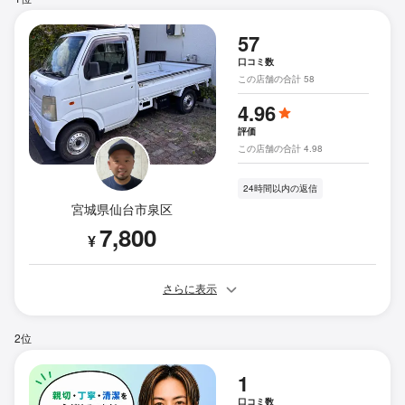
57
口コミ数
この店舗の合計 58
4.96
評価
この店舗の合計 4.98
24時間以内の返信
宮城県仙台市泉区
7,800
¥
さらに表示
2位
1
口コミ数