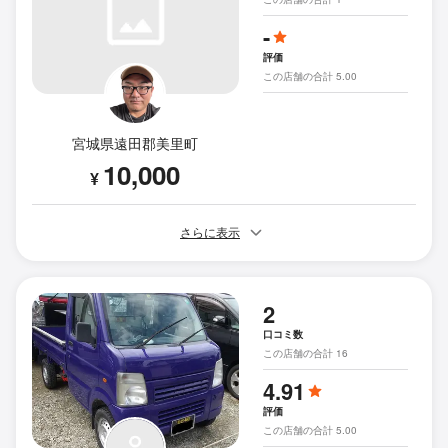
-
評価
この店舗の合計 5.00
宮城県遠田郡美里町
10,000
¥
さらに表示
2
口コミ数
この店舗の合計 16
4.91
評価
この店舗の合計 5.00