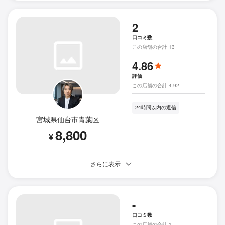
2
口コミ数
この店舗の合計 13
4.86
評価
この店舗の合計 4.92
24時間以内の返信
宮城県仙台市青葉区
8,800
¥
さらに表示
-
口コミ数
この店舗の合計 1