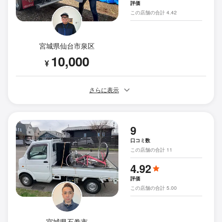
評価
この店舗の合計 4.42
宮城県仙台市泉区
10,000
¥
さらに表示
9
口コミ数
この店舗の合計 11
4.92
評価
この店舗の合計 5.00
宮城県石巻市