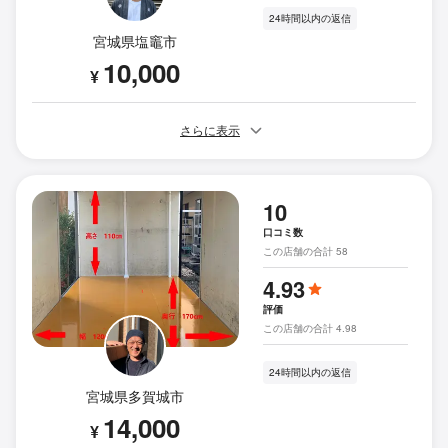
24時間以内の返信
宮城県塩竈市
10,000
¥
さらに表示
10
口コミ数
この店舗の合計 58
4.93
評価
この店舗の合計 4.98
24時間以内の返信
宮城県多賀城市
14,000
¥