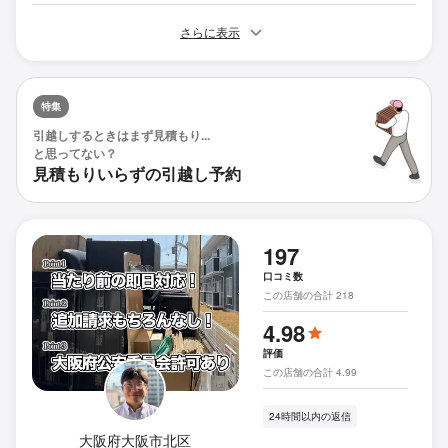
さらに表示
特集
引越しするときはまず見積もり...
と思ってない？
見積もりいらずの引越し予約
197
口コミ数
この店舗の合計 218
4.98
評価
この店舗の合計 4.99
24時間以内の返信
大阪府大阪市北区