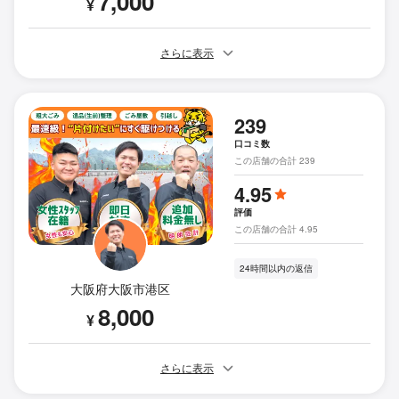
7,000
¥
さらに表示
239
口コミ数
この店舗の合計 239
4.95
評価
この店舗の合計 4.95
24時間以内の返信
大阪府大阪市港区
8,000
¥
さらに表示