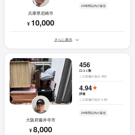
24時間以内の返信
兵庫県尼崎市
10,000
¥
さらに表示
456
口コミ数
この店舗の合計 462
4.94
評価
この店舗の合計 4.92
24時間以内の返信
大阪府藤井寺市
8,000
¥