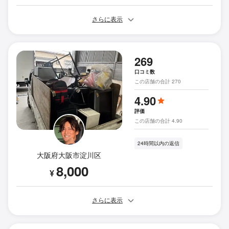
さらに表示
269
口コミ数
この店舗の合計 270
4.90
評価
この店舗の合計 4.90
24時間以内の返信
大阪府大阪市淀川区
8,000
¥
さらに表示