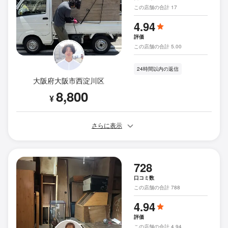
この店舗の合計 17
4.94
評価
この店舗の合計 5.00
24時間以内の返信
大阪府大阪市西淀川区
8,800
¥
さらに表示
728
口コミ数
この店舗の合計 788
4.94
評価
この店舗の合計 4.94