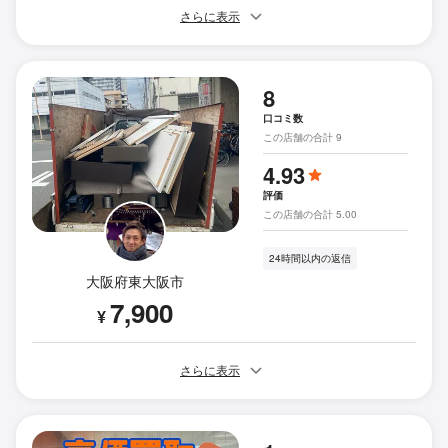
さらに表示
8
口コミ数
この店舗の合計 9
4.93
評価
この店舗の合計 5.00
24時間以内の返信
大阪府東大阪市
7,900
¥
さらに表示