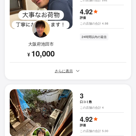
この店舗の合計 262
4.92
評価
この店舗の合計 4.98
24時間以内の返信
大阪府池田市
10,000
¥
さらに表示
3
口コミ数
この店舗の合計 4
4.92
評価
この店舗の合計 5.00