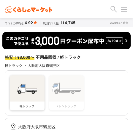
4.92
114,745
2026年8月時点
口コミの平均点
累計口コミ数
格安！¥8,000〜
不用品回収 / 軽トラック
軽トラック ・ 大阪府大阪市鶴見区
軽トラック
2トントラック
大阪府大阪市鶴見区