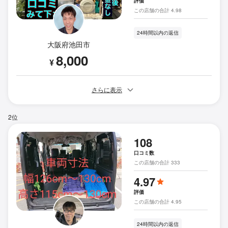
評価
この店舗の合計 4.98
24時間以内の返信
大阪府池田市
8,000
¥
さらに表示
2位
108
口コミ数
この店舗の合計 333
4.97
評価
この店舗の合計 4.95
24時間以内の返信