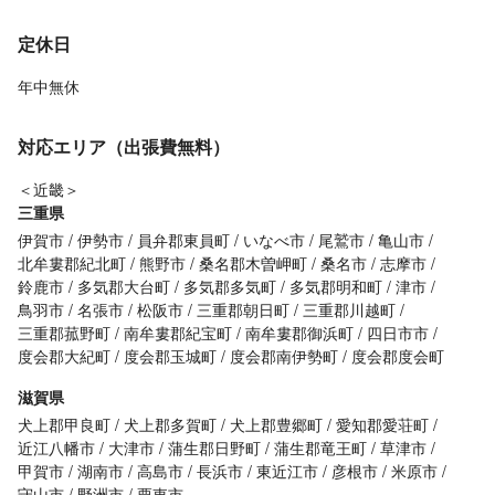
定休日
年中無休
対応エリア（出張費無料）
＜近畿＞
三重県
伊賀市
伊勢市
員弁郡東員町
いなべ市
尾鷲市
亀山市
北牟婁郡紀北町
熊野市
桑名郡木曽岬町
桑名市
志摩市
鈴鹿市
多気郡大台町
多気郡多気町
多気郡明和町
津市
鳥羽市
名張市
松阪市
三重郡朝日町
三重郡川越町
三重郡菰野町
南牟婁郡紀宝町
南牟婁郡御浜町
四日市市
度会郡大紀町
度会郡玉城町
度会郡南伊勢町
度会郡度会町
滋賀県
犬上郡甲良町
犬上郡多賀町
犬上郡豊郷町
愛知郡愛荘町
近江八幡市
大津市
蒲生郡日野町
蒲生郡竜王町
草津市
甲賀市
湖南市
高島市
長浜市
東近江市
彦根市
米原市
守山市
野洲市
栗東市