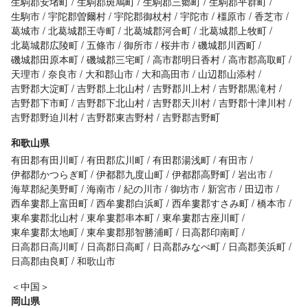
生駒郡安堵町
生駒郡斑鳩町
生駒郡三郷町
生駒郡平群町
生駒市
宇陀郡曽爾村
宇陀郡御杖村
宇陀市
橿原市
香芝市
葛城市
北葛城郡王寺町
北葛城郡河合町
北葛城郡上牧町
北葛城郡広陵町
五條市
御所市
桜井市
磯城郡川西町
磯城郡田原本町
磯城郡三宅町
高市郡明日香村
高市郡高取町
天理市
奈良市
大和郡山市
大和高田市
山辺郡山添村
吉野郡大淀町
吉野郡上北山村
吉野郡川上村
吉野郡黒滝村
吉野郡下市町
吉野郡下北山村
吉野郡天川村
吉野郡十津川村
吉野郡野迫川村
吉野郡東吉野村
吉野郡吉野町
和歌山県
有田郡有田川町
有田郡広川町
有田郡湯浅町
有田市
伊都郡かつらぎ町
伊都郡九度山町
伊都郡高野町
岩出市
海草郡紀美野町
海南市
紀の川市
御坊市
新宮市
田辺市
西牟婁郡上富田町
西牟婁郡白浜町
西牟婁郡すさみ町
橋本市
東牟婁郡北山村
東牟婁郡串本町
東牟婁郡古座川町
東牟婁郡太地町
東牟婁郡那智勝浦町
日高郡印南町
日高郡日高川町
日高郡日高町
日高郡みなべ町
日高郡美浜町
日高郡由良町
和歌山市
＜中国＞
岡山県