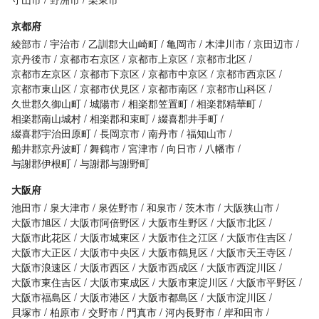
京都府
綾部市
宇治市
乙訓郡大山崎町
亀岡市
木津川市
京田辺市
京丹後市
京都市右京区
京都市上京区
京都市北区
京都市左京区
京都市下京区
京都市中京区
京都市西京区
京都市東山区
京都市伏見区
京都市南区
京都市山科区
久世郡久御山町
城陽市
相楽郡笠置町
相楽郡精華町
相楽郡南山城村
相楽郡和束町
綴喜郡井手町
綴喜郡宇治田原町
長岡京市
南丹市
福知山市
船井郡京丹波町
舞鶴市
宮津市
向日市
八幡市
与謝郡伊根町
与謝郡与謝野町
大阪府
池田市
泉大津市
泉佐野市
和泉市
茨木市
大阪狭山市
大阪市旭区
大阪市阿倍野区
大阪市生野区
大阪市北区
大阪市此花区
大阪市城東区
大阪市住之江区
大阪市住吉区
大阪市大正区
大阪市中央区
大阪市鶴見区
大阪市天王寺区
大阪市浪速区
大阪市西区
大阪市西成区
大阪市西淀川区
大阪市東住吉区
大阪市東成区
大阪市東淀川区
大阪市平野区
大阪市福島区
大阪市港区
大阪市都島区
大阪市淀川区
貝塚市
柏原市
交野市
門真市
河内長野市
岸和田市