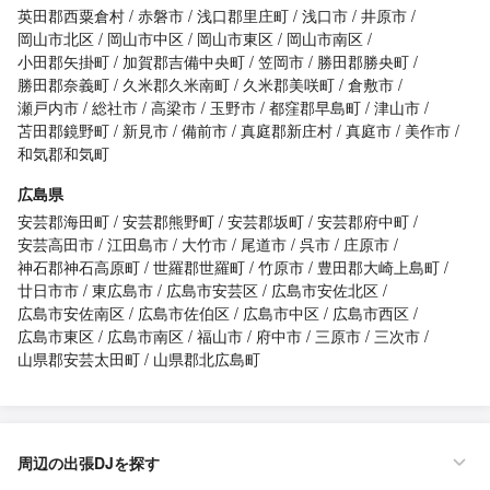
英田郡西粟倉村
赤磐市
浅口郡里庄町
浅口市
井原市
岡山市北区
岡山市中区
岡山市東区
岡山市南区
小田郡矢掛町
加賀郡吉備中央町
笠岡市
勝田郡勝央町
勝田郡奈義町
久米郡久米南町
久米郡美咲町
倉敷市
瀬戸内市
総社市
高梁市
玉野市
都窪郡早島町
津山市
苫田郡鏡野町
新見市
備前市
真庭郡新庄村
真庭市
美作市
和気郡和気町
広島県
安芸郡海田町
安芸郡熊野町
安芸郡坂町
安芸郡府中町
安芸高田市
江田島市
大竹市
尾道市
呉市
庄原市
神石郡神石高原町
世羅郡世羅町
竹原市
豊田郡大崎上島町
廿日市市
東広島市
広島市安芸区
広島市安佐北区
広島市安佐南区
広島市佐伯区
広島市中区
広島市西区
広島市東区
広島市南区
福山市
府中市
三原市
三次市
山県郡安芸太田町
山県郡北広島町
周辺の出張DJを探す