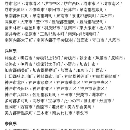
堺市北区
堺市堺区
堺市中区
堺市西区
堺市東区
堺市南区
堺市美原区
四條畷市
吹田市
摂津市
泉南郡熊取町
泉南郡田尻町
泉南郡岬町
泉南市
泉北郡忠岡町
高石市
高槻市
大東市
豊中市
豊能郡豊能町
豊能郡能勢町
富田林市
寝屋川市
羽曳野市
阪南市
東大阪市
枚方市
藤井寺市
松原市
三島郡島本町
南河内郡河南町
南河内郡太子町
南河内郡千早赤阪村
箕面市
守口市
八尾市
兵庫県
相生市
明石市
赤穂郡上郡町
赤穂市
朝来市
芦屋市
尼崎市
淡路市
伊丹市
揖保郡太子町
小野市
加古川市
加古郡稲美町
加古郡播磨町
加西市
加東市
川西市
川辺郡猪名川町
神崎郡市川町
神崎郡神河町
神崎郡福崎町
神戸市北区
神戸市須磨区
神戸市垂水区
神戸市中央区
神戸市長田区
神戸市灘区
神戸市西区
神戸市東灘区
神戸市兵庫区
佐用郡佐用町
三田市
宍粟市
洲本市
多可郡多可町
高砂市
宝塚市
たつの市
篠山市
丹波市
豊岡市
西宮市
西脇市
姫路市
美方郡香美町
美方郡新温泉町
三木市
南あわじ市
養父市
奈良県