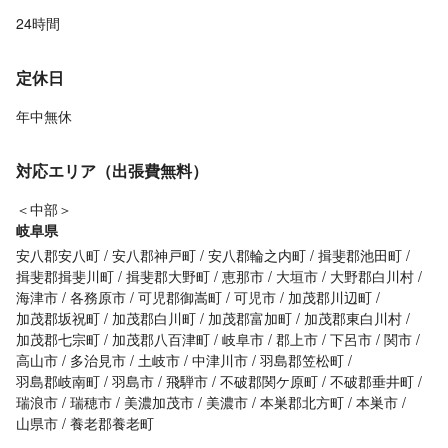
24時間
定休日
年中無休
対応エリア（出張費無料）
＜中部＞
岐阜県
安八郡安八町
安八郡神戸町
安八郡輪之内町
揖斐郡池田町
揖斐郡揖斐川町
揖斐郡大野町
恵那市
大垣市
大野郡白川村
海津市
各務原市
可児郡御嵩町
可児市
加茂郡川辺町
加茂郡坂祝町
加茂郡白川町
加茂郡富加町
加茂郡東白川村
加茂郡七宗町
加茂郡八百津町
岐阜市
郡上市
下呂市
関市
高山市
多治見市
土岐市
中津川市
羽島郡笠松町
羽島郡岐南町
羽島市
飛騨市
不破郡関ケ原町
不破郡垂井町
瑞浪市
瑞穂市
美濃加茂市
美濃市
本巣郡北方町
本巣市
山県市
養老郡養老町