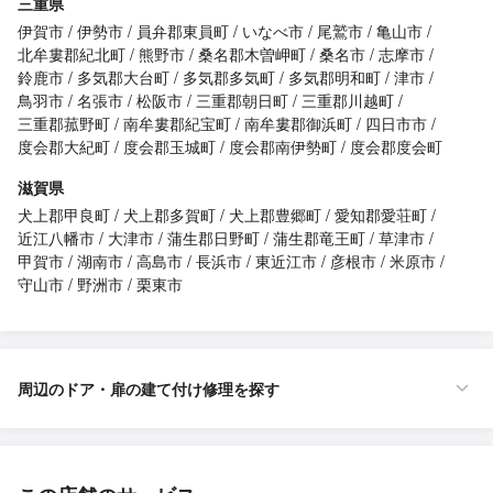
三重県
伊賀市
伊勢市
員弁郡東員町
いなべ市
尾鷲市
亀山市
北牟婁郡紀北町
熊野市
桑名郡木曽岬町
桑名市
志摩市
鈴鹿市
多気郡大台町
多気郡多気町
多気郡明和町
津市
鳥羽市
名張市
松阪市
三重郡朝日町
三重郡川越町
三重郡菰野町
南牟婁郡紀宝町
南牟婁郡御浜町
四日市市
度会郡大紀町
度会郡玉城町
度会郡南伊勢町
度会郡度会町
滋賀県
犬上郡甲良町
犬上郡多賀町
犬上郡豊郷町
愛知郡愛荘町
近江八幡市
大津市
蒲生郡日野町
蒲生郡竜王町
草津市
甲賀市
湖南市
高島市
長浜市
東近江市
彦根市
米原市
守山市
野洲市
栗東市
周辺のドア・扉の建て付け修理を探す