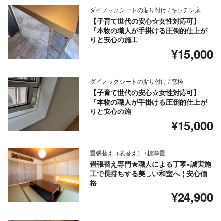
ダイノックシートの貼り付け / キッチン扉
【子育て世代の安心☆女性対応可】
『本物の職人が手掛ける圧倒的仕上が
りと安心の施工
¥15,000
ダイノックシートの貼り付け / 窓枠
【子育て世代の安心☆女性対応可】
『本物の職人が手掛ける圧倒的仕上が
りと安心の施
¥15,000
畳張替え（表替え） / 標準畳
畳張替え専門★職人による丁寧×誠実施
工で長持ちする美しい和室へ￤安心価
格
¥24,900