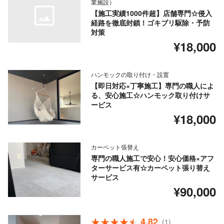
業施設）
【施工実績1000件超】店舗専門☆侵入
経路を徹底封鎖！ゴキブリ駆除・予防
対策
¥18,000
ハンモックの取り付け・設置
【即日対応×丁寧施工】専門の職人によ
る、安心施工☆ハンモック取り付けサ
ービス
¥18,000
カーペット張替え
専門の職人施工で安心！安心価格×アフ
ターサービス有☆カーペット張り替え
サービス
¥90,000
4.82
(1)