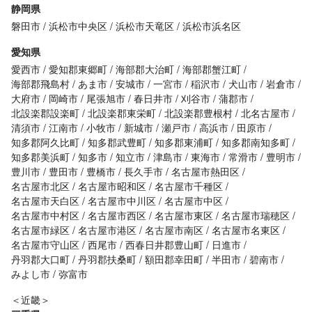
静岡県
磐田市
浜松市中央区
浜松市天竜区
浜松市浜名区
愛知県
愛西市
愛知郡東郷町
海部郡大治町
海部郡蟹江町
海部郡飛島村
あま市
安城市
一宮市
稲沢市
犬山市
岩倉市
大府市
岡崎市
尾張旭市
春日井市
刈谷市
蒲郡市
北設楽郡設楽町
北設楽郡東栄町
北設楽郡豊根村
北名古屋市
清須市
江南市
小牧市
新城市
瀬戸市
高浜市
田原市
知多郡阿久比町
知多郡武豊町
知多郡東浦町
知多郡南知多町
知多郡美浜町
知多市
知立市
津島市
東海市
常滑市
豊明市
豊川市
豊田市
豊橋市
長久手市
名古屋市熱田区
名古屋市北区
名古屋市昭和区
名古屋市千種区
名古屋市天白区
名古屋市中川区
名古屋市中区
名古屋市中村区
名古屋市西区
名古屋市東区
名古屋市瑞穂区
名古屋市緑区
名古屋市港区
名古屋市南区
名古屋市名東区
名古屋市守山区
西尾市
西春日井郡豊山町
日進市
丹羽郡大口町
丹羽郡扶桑町
額田郡幸田町
半田市
碧南市
みよし市
弥富市
＜近畿＞