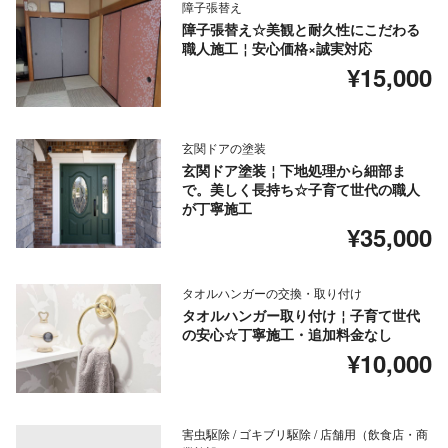
障子張替え
障子張替え☆美観と耐久性にこだわる
職人施工￤安心価格×誠実対応
¥15,000
玄関ドアの塗装
玄関ドア塗装￤下地処理から細部ま
で。美しく長持ち☆子育て世代の職人
が丁寧施工
¥35,000
タオルハンガーの交換・取り付け
タオルハンガー取り付け￤子育て世代
の安心☆丁寧施工・追加料金なし
¥10,000
害虫駆除 / ゴキブリ駆除 / 店舗用（飲食店・商