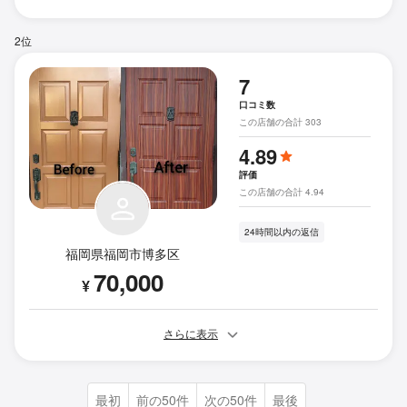
2位
7
口コミ数
この店舗の合計 303
4.89
評価
この店舗の合計 4.94
24時間以内の返信
福岡県福岡市博多区
70,000
¥
さらに表示
最初
前の50件
次の50件
最後