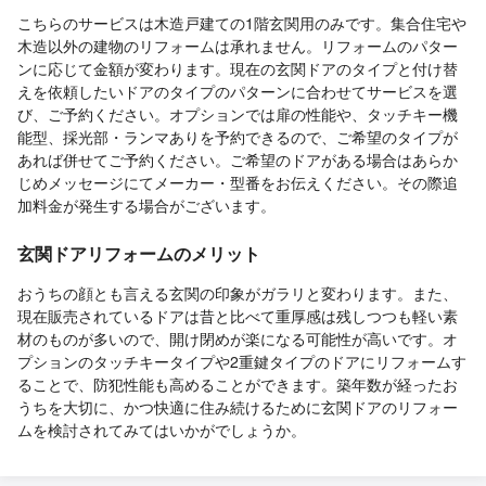
こちらのサービスは木造戸建ての1階玄関用のみです。集合住宅や
木造以外の建物のリフォームは承れません。リフォームのパター
ンに応じて金額が変わります。現在の玄関ドアのタイプと付け替
えを依頼したいドアのタイプのパターンに合わせてサービスを選
び、ご予約ください。オプションでは扉の性能や、タッチキー機
能型、採光部・ランマありを予約できるので、ご希望のタイプが
あれば併せてご予約ください。ご希望のドアがある場合はあらか
じめメッセージにてメーカー・型番をお伝えください。その際追
加料金が発生する場合がございます。
玄関ドアリフォームのメリット
おうちの顔とも言える玄関の印象がガラリと変わります。また、
現在販売されているドアは昔と比べて重厚感は残しつつも軽い素
材のものが多いので、開け閉めが楽になる可能性が高いです。オ
プションのタッチキータイプや2重鍵タイプのドアにリフォームす
ることで、防犯性能も高めることができます。築年数が経ったお
うちを大切に、かつ快適に住み続けるために玄関ドアのリフォー
ムを検討されてみてはいかがでしょうか。