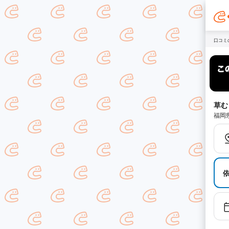
口コミ
草む
福岡