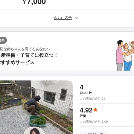
7,000
¥
さらに表示
特集
切な赤ちゃんを育てるあなたへ
出産準備・子育てに役立つ！
おすすめサービス
4
口コミ数
この店舗の合計 21
4.92
評価
この店舗の合計 5.00