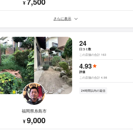
7,500
¥
さらに表示
24
口コミ数
この店舗の合計 163
4.93
評価
この店舗の合計 4.98
24時間以内の返信
福岡県糸島市
9,000
¥