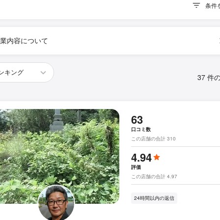
条件
業内容について
37 件
63
口コミ数
この店舗の合計 310
4.94
評価
この店舗の合計 4.97
24時間以内の返信