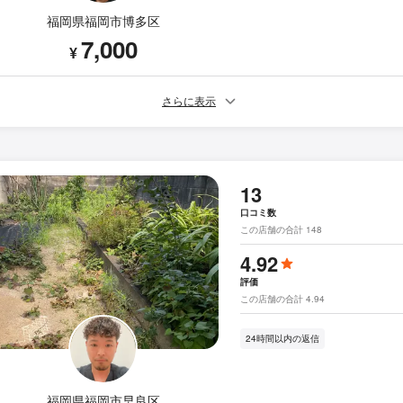
福岡県福岡市博多区
7,000
¥
さらに表示
13
口コミ数
この店舗の合計 148
4.92
評価
この店舗の合計 4.94
24時間以内の返信
福岡県福岡市早良区