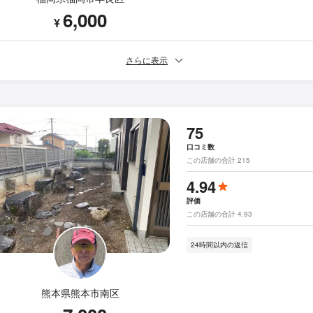
6,000
¥
さらに表示
75
口コミ数
この店舗の合計 215
4.94
評価
この店舗の合計 4.93
24時間以内の返信
熊本県熊本市南区