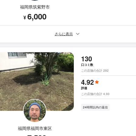
福岡県筑紫野市
6,000
¥
さらに表示
130
口コミ数
この店舗の合計 292
4.92
評価
この店舗の合計 4.93
24時間以内の返信
福岡県福岡市東区