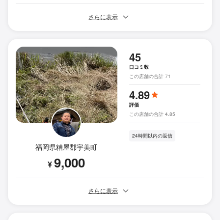
さらに表示
45
口コミ数
この店舗の合計 71
4.89
評価
この店舗の合計 4.85
24時間以内の返信
福岡県糟屋郡宇美町
9,000
¥
さらに表示