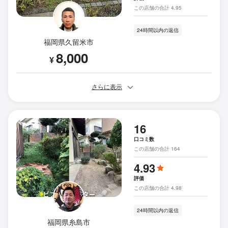
この店舗の合計 4.95
24時間以内の返信
福岡県久留米市
8,000
¥
さらに表示
16
口コミ数
この店舗の合計 164
4.93
評価
この店舗の合計 4.98
24時間以内の返信
福岡県糸島市