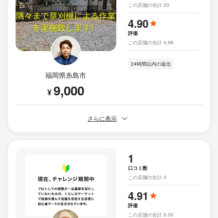
この店舗の合計 33
4.90
評価
この店舗の合計 4.96
24時間以内の返信
福岡県糸島市
9,000
¥
さらに表示
1
口コミ数
この店舗の合計 3
4.91
評価
この店舗の合計 5.00