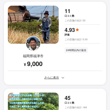
11
口コミ数
この店舗の合計 33
4.93
評価
この店舗の合計 5.00
24時間以内の返信
福岡県福津市
9,000
¥
さらに表示
45
口コミ数
この店舗の合計 169