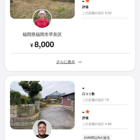
-
評価
この店舗の合計 5.00
福岡県福岡市早良区
8,000
¥
さらに表示
-
口コミ数
この店舗の合計 15
-
評価
この店舗の合計 4.86
24時間以内の返信