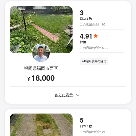
3
口コミ数
この店舗の合計 90
4.91
評価
この店舗の合計 5.00
24時間以内の返信
福岡県福岡市西区
18,000
¥
さらに表示
5
口コミ数
この店舗の合計 219