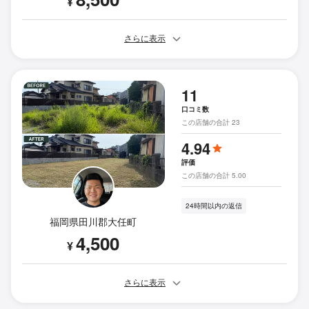
¥
さらに表示
11
口コミ数
この店舗の合計 23
4.94
評価
この店舗の合計 5.00
24時間以内の返信
福岡県田川郡大任町
4,500
¥
さらに表示