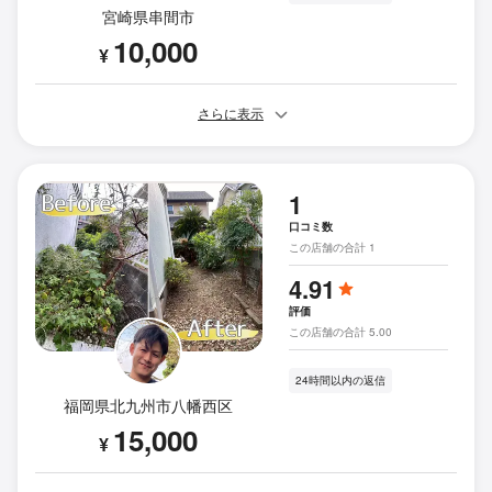
宮崎県串間市
10,000
¥
さらに表示
1
口コミ数
この店舗の合計 1
4.91
評価
この店舗の合計 5.00
24時間以内の返信
福岡県北九州市八幡西区
15,000
¥