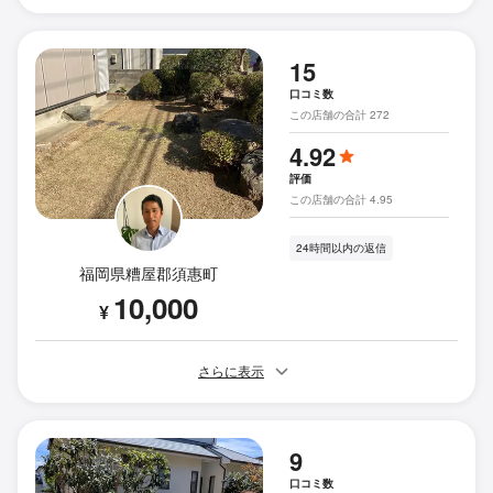
15
口コミ数
この店舗の合計 272
4.92
評価
この店舗の合計 4.95
24時間以内の返信
福岡県糟屋郡須惠町
10,000
¥
さらに表示
9
口コミ数