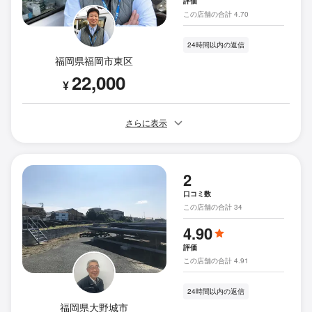
評価
この店舗の合計 4.70
24時間以内の返信
福岡県福岡市東区
22,000
¥
さらに表示
2
口コミ数
この店舗の合計 34
4.90
評価
この店舗の合計 4.91
24時間以内の返信
福岡県大野城市