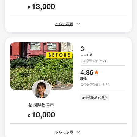
13,000
¥
さらに表示
3
口コミ数
この店舗の合計 36
4.86
評価
この店舗の合計 4.97
24時間以内の返信
福岡県福津市
10,000
¥
さらに表示