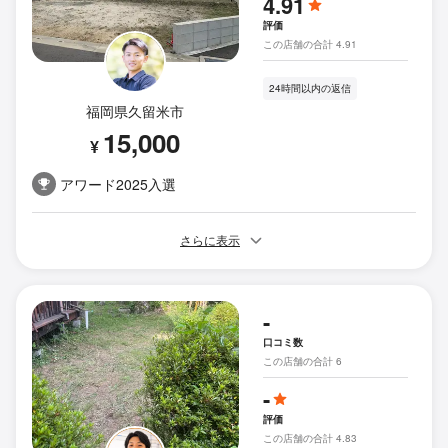
4.91
評価
この店舗の合計 4.91
24時間以内の返信
福岡県久留米市
15,000
¥
アワード2025入選
さらに表示
-
口コミ数
この店舗の合計 6
-
評価
この店舗の合計 4.83