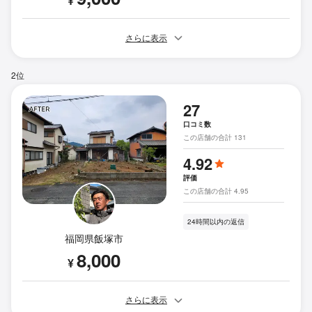
¥
さらに表示
2位
27
口コミ数
この店舗の合計 131
4.92
評価
この店舗の合計 4.95
24時間以内の返信
福岡県飯塚市
8,000
¥
さらに表示