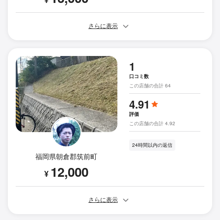
さらに表示
1
口コミ数
この店舗の合計 64
4.91
評価
この店舗の合計 4.92
24時間以内の返信
福岡県朝倉郡筑前町
12,000
¥
さらに表示