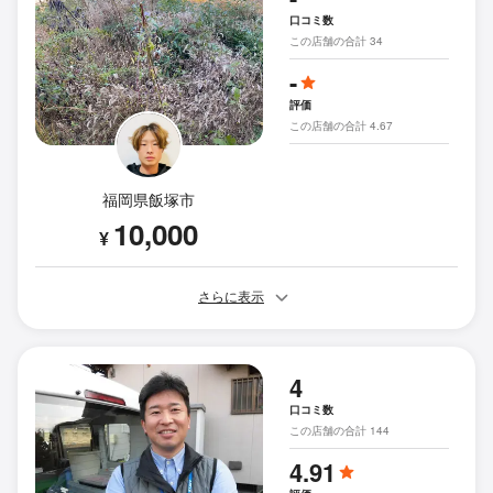
口コミ数
この店舗の合計 34
-
評価
この店舗の合計 4.67
福岡県飯塚市
10,000
¥
さらに表示
4
口コミ数
この店舗の合計 144
4.91