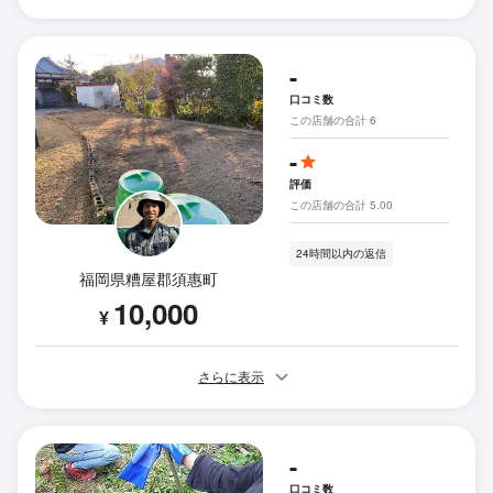
-
口コミ数
この店舗の合計 6
-
評価
この店舗の合計 5.00
24時間以内の返信
福岡県糟屋郡須惠町
10,000
¥
さらに表示
-
口コミ数