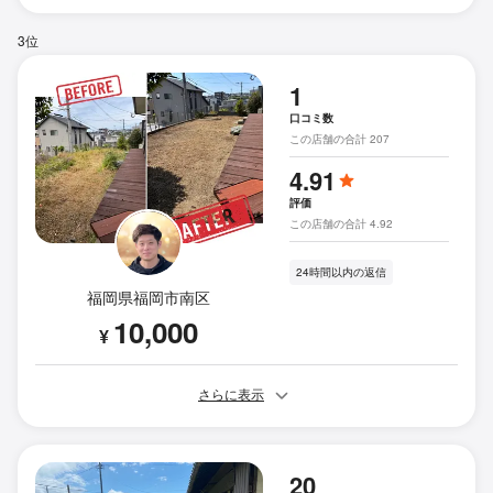
3位
1
口コミ数
この店舗の合計 207
4.91
評価
この店舗の合計 4.92
24時間以内の返信
福岡県福岡市南区
10,000
¥
さらに表示
20