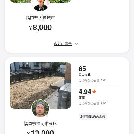
福岡県大野城市
8,000
¥
さらに表示
65
口コミ数
この店舗の合計 292
4.94
評価
この店舗の合計 4.93
24時間以内の返信
福岡県福岡市東区
13,000
¥