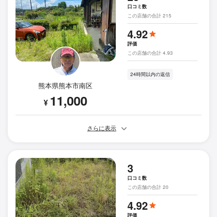
口コミ数
この店舗の合計 215
4.92
評価
この店舗の合計 4.93
24時間以内の返信
熊本県熊本市南区
11,000
¥
さらに表示
3
口コミ数
この店舗の合計 20
4.92
評価