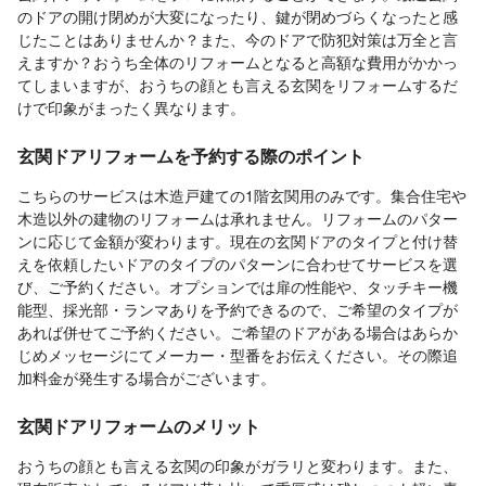
のドアの開け閉めが大変になったり、鍵が閉めづらくなったと感
じたことはありませんか？また、今のドアで防犯対策は万全と言
えますか？おうち全体のリフォームとなると高額な費用がかかっ
てしまいますが、おうちの顔とも言える玄関をリフォームするだ
けで印象がまったく異なります。
玄関ドアリフォームを予約する際のポイント
こちらのサービスは木造戸建ての1階玄関用のみです。集合住宅や
木造以外の建物のリフォームは承れません。リフォームのパター
ンに応じて金額が変わります。現在の玄関ドアのタイプと付け替
えを依頼したいドアのタイプのパターンに合わせてサービスを選
び、ご予約ください。オプションでは扉の性能や、タッチキー機
能型、採光部・ランマありを予約できるので、ご希望のタイプが
あれば併せてご予約ください。ご希望のドアがある場合はあらか
じめメッセージにてメーカー・型番をお伝えください。その際追
加料金が発生する場合がございます。
玄関ドアリフォームのメリット
おうちの顔とも言える玄関の印象がガラリと変わります。また、