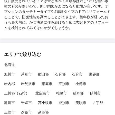
現在販売されているドアは昔と比べて重厚感は残しつつも軽い素
材のものが多いので、開け閉めが楽になる可能性が高いです。オ
プションのタッチキータイプや2重鍵タイプのドアにリフォームす
ることで、防犯性能も高めることができます。築年数が経ったお
うちを大切に、かつ快適に住み続けるために玄関ドアのリフォー
ムを検討されてみてはいかがでしょうか。
エリアで絞り込む
北海道
旭川市
芦別市
虻田郡
石狩郡
石狩市
磯谷郡
岩内郡
岩見沢市
恵庭市
江別市
小樽市
上川郡（石狩）
北広島市
札幌市
積丹郡
砂川市
滝川市
千歳市
苫小牧市
登別市
美唄市
古宇郡
三笠市
夕張市
余市郡