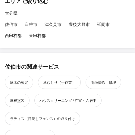
エリアで絞り込む
大分県
佐伯市
臼杵市
津久見市
豊後大野市
延岡市
西臼杵郡
東臼杵郡
佐伯市の関連サービス
庭木の剪定
草むしり（手作業）
雨樋掃除・修理
屋根塗装
ハウスクリーニング / 在室・入居中
ラティス（目隠しフェンス）の取り付け