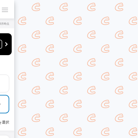
年8月時点
を選択