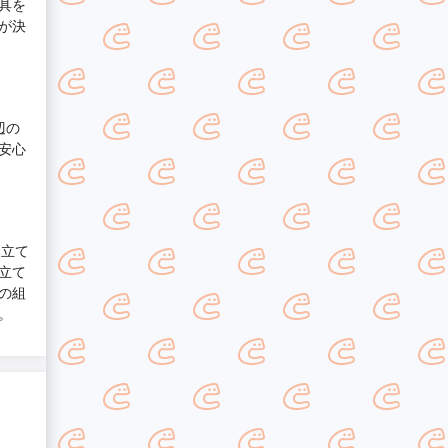
具を
が決
辺の
安心
み立て
立て
の組
。