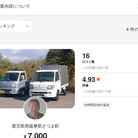
業内容について
4 件
16
口コミ数
この店舗の合計 52
4.93
評価
この店舗の合計 4.88
24時間以内の返信
鹿児島県薩摩郡さつま町
7,000
¥