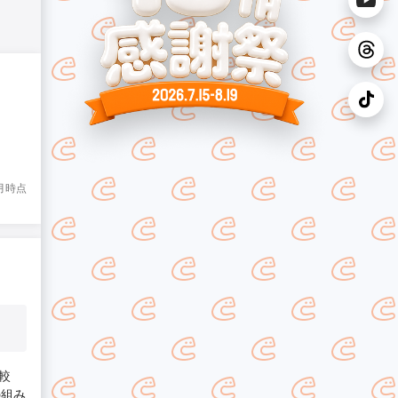
8月時点
較
の組み