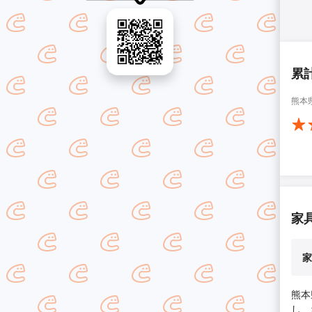
累
熊本
家
家
熊本
し、