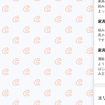
家具
組み
まっ
家
組み
長さ
です
家
通販
よう
はじ
み立
エ