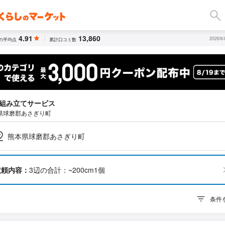
4.91
13,860
2026
の平均点
累計口コミ数
組み立てサービス
県球磨郡あさぎり町
熊本県球磨郡あさぎり町
依頼内容：
3辺の合計：~200cm1個
条件