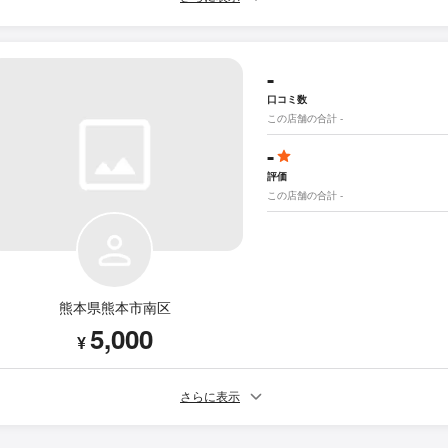
-
口コミ数
この店舗の合計 -
-
評価
この店舗の合計 -
熊本県熊本市南区
5,000
¥
さらに表示