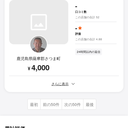
-
口コミ数
この店舗の合計 52
-
評価
この店舗の合計 4.88
24時間以内の返信
鹿児島県薩摩郡さつま町
4,000
¥
さらに表示
最初
前の50件
次の50件
最後